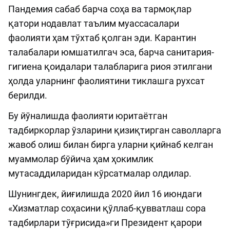
Пандемия сабаб барча соҳа ва тармоқлар
қатори нодавлат таълим муассасалари
фаолияти ҳам тўхтаб қолган эди. Карантин
талабалари юмшатилгач эса, барча санитария-
гигиена қоидалари талабларига риоя этилгани
ҳолда уларнинг фаолиятини тиклашга рухсат
берилди.
Бу йўналишда фаолияти юритаётган
тадбиркорлар ўзларини қизиқтирган саволларга
жавоб олиш билан бирга уларни қийнаб келган
муаммолар бўйича ҳам ҳокимлик
мутасаддиларидан кўрсатмалар олдилар.
Шунингдек, йиғилишда 2020 йил 16 июндаги
«Хизматлар соҳасини қўллаб-қувватлаш сора
тадбирлари тўғрисида»ги Президент қарори