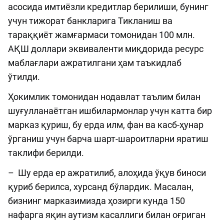
асосида имтиёзли кредитлар берилиши, бунинг
учун тижорат банкларига Тикланиш ва
тараққиёт жамғармаси томонидан 100 млн.
АҚШ доллари эквиваленти миқдорида ресурс
маблағлари ажратилгани ҳам таъкидлаб
ўтилди.
Ҳокимлик томонидан нодавлат таълим билан
шуғулланаётган ишбилармонлар учун катта бир
марказ қуриш, бу ерда илм, фан ва касб-ҳунар
ўрганиш учун барча шарт-шароитларни яратиш
таклифи берилди.
– Шу ерда ер ажратилиб, алоҳида ўқув биноси
қуриб берилса, хурсанд бўлардик. Масалан,
бизнинг марказимизда ҳозирги кунда 150
нафарга яқин аутизм касаллиги билан оғриган