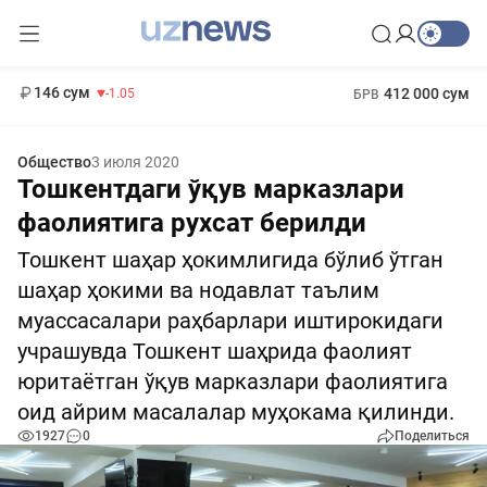
11 887 сум
-55.49
13 717 сум
1 271 000 сум
-25.83
МРОТ
146 сум
412 000 сум
-1.05
БРВ
Общество
3 июля 2020
Тошкентдаги ўқув марказлари
фаолиятига рухсат берилди
Тошкент шаҳар ҳокимлигида бўлиб ўтган
шаҳар ҳокими ва нодавлат таълим
муассасалари раҳбарлари иштирокидаги
учрашувда Тошкент шаҳрида фаолият
юритаётган ўқув марказлари фаолиятига
оид айрим масалалар муҳокама қилинди.
1927
0
Поделиться