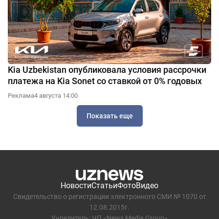
Kia Uzbekistan опубликовала условия рассрочки
платежа на Kia Sonet со ставкой от 0% годовых
Реклама
4 августа 14:00
Показать еще
Новости
Статьи
Фото
Видео
Свидетельство о регистрации электронного СМИ № 1070 от
12.08.2015г.
Учредитель: ЧП «News Media Group»