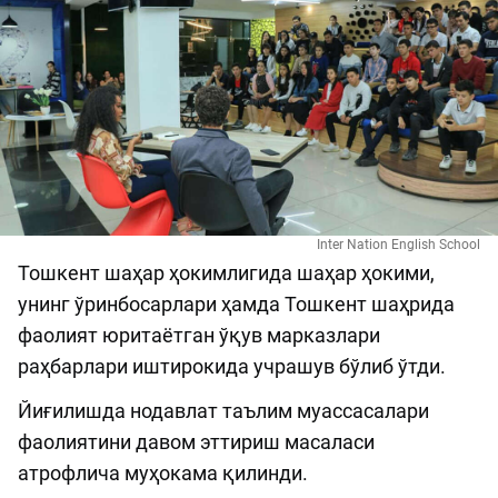
Inter Nation English School
Тошкент шаҳар ҳокимлигида шаҳар ҳокими,
унинг ўринбосарлари ҳамда Тошкент шаҳрида
фаолият юритаётган ўқув марказлари
раҳбарлари иштирокида учрашув бўлиб ўтди.
Йиғилишда нодавлат таълим муассасалари
фаолиятини давом эттириш масаласи
атрофлича муҳокама қилинди.