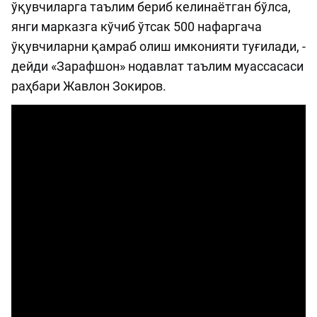
ўқувчиларга таълим бериб келинаётган бўлса,
янги марказга кўчиб ўтсак 500 нафаргача
ўқувчиларни қамраб олиш имконияти туғилади, -
дейди «Зарафшон» нодавлат таълим муассасаси
раҳбари Жавлон Зокиров.