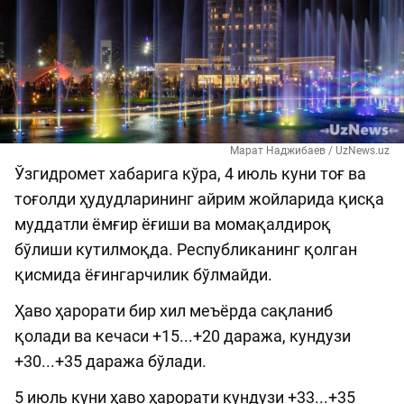
Марат Наджибаев / UzNews.uz
Ўзгидромет хабарига кўра, 4 июль куни тоғ ва
тоғолди ҳудудларининг айрим жойларида қисқа
муддатли ёмғир ёғиши ва момақалдироқ
бўлиши кутилмоқда. Республиканинг қолган
қисмида ёғингарчилик бўлмайди.
Ҳаво ҳарорати бир хил меъёрда сақланиб
қолади ва кечаси +15...+20 даража, кундузи
+30...+35 даража бўлади.
5 июль куни ҳаво ҳарорати кундузи +33...+35