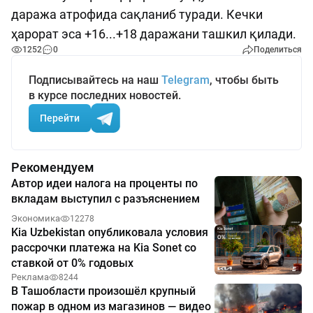
даража атрофида сақланиб туради. Кечки
ҳарорат эса +16...+18 даражани ташкил қилади.
1252
0
Поделиться
Подписывайтесь на наш
Telegram
, чтобы быть
в курсе последних новостей.
Перейти
Рекомендуем
Автор идеи налога на проценты по
вкладам выступил с разъяснением
Экономика
12278
Kia Uzbekistan опубликовала условия
рассрочки платежа на Kia Sonet со
ставкой от 0% годовых
Реклама
8244
В Ташобласти произошёл крупный
пожар в одном из магазинов — видео