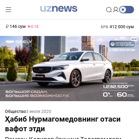
11 916 сум
28.92
13 749 сум
1 271 000 сум
32.19
МРОТ
146 сум
412 000 сум
-0.18
БРВ
Общество
3 июля 2020
Ҳабиб Нурмагомедовнинг отаси
вафот этди