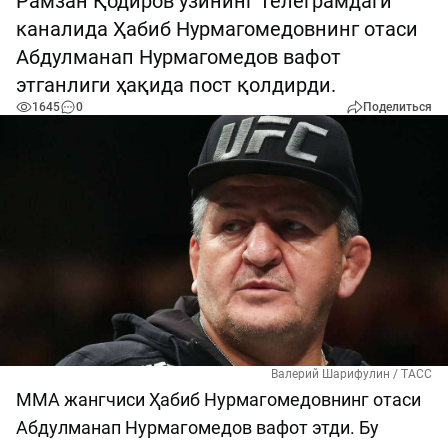
Рамзан Қодиров ўзининг Телеграмдаги
каналида Ҳабиб Нурмагомедовнинг отаси
Абдулманап Нурмагомедов вафот
этганлиги ҳақида пост қолдирди.
1645
0
Поделиться
Валерий Шарифулин / ТАСС
ММА жангчиси Ҳабиб Нурмагомедовнинг отаси
Абдулманап Нурмагомедов вафот этди. Бу