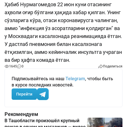
Ҳабиб Нурмагомедов 22 июн куни отасининг
аҳволи оғир бўлгани ҳақида хабар қилган. Унинг
сўзларига кўра, отаси коронавирусга чалинган,
аммо "инфекция ўз асоратларини қолдирган" ва
у Москвадаги касалхонада реанимацияда ётган.
У дастлаб пневмония билан касалхонага
ётқизилган, аммо кейинчалик инсультга учраган
ва бир ҳафта комада ётган.
1645
0
Поделиться
Подписывайтесь на наш
Telegram
, чтобы быть
в курсе последних новостей.
Перейти
Рекомендуем
В Ташобласти произошёл крупный
пожар в одном из магазинов — видео