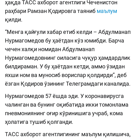
ҳақда ТАСС ахборот агентлиги Чеченистон
раҳбари Рамзан Қодировга таяниб
маълум
қилди.
“Менга қайғули хабар етиб келди – Абдулманап
Нурмагомедов бу ҳаётдан кўз юмибди. Барча
чечен халқи номидан Абдулманап
Нурмагомедовнинг оиласига чуқур ҳамдардлик
билдираман. У бу ҳаётдан кетди, аммо ўзидан
яхши ном ва муносиб ворислар қолдирди”, деб
ёзган Қодиров ўзининг Телеграмдаги каналида.
Нурмагомедов 57 ёшда эди. У коронавирусга
чалинган ва бунинг оқибатида икки томонлама
пневмониянинг оғир кўринишига учраб, кома
ҳолатига тушиб қолганди.
ТАСС ахборот агентлигининг маълум қилишича,