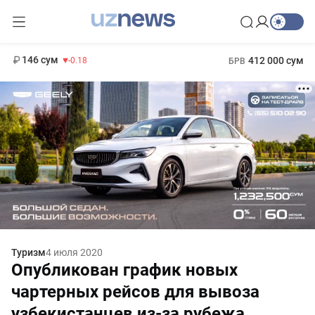
11 916 сум
28.92
13 749 сум
1 271 000 сум
32.19
МРОТ
146 сум
412 000 сум
-0.18
БРВ
Туризм
4 июля 2020
Опубликован график новых
чартерных рейсов для вывоза
узбекистанцев из-за рубежа