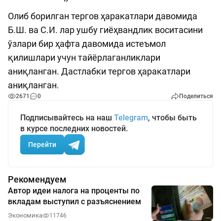
Олиб борилган тергов ҳаракатлари давомида
Б.Ш. ва С.И. лар ушбу гиёҳвандлик воситасини
ўзлари бир ҳафта давомида истеъмол
қилишлари учун тайёрлаганликлари
аниқланган. Дастлабки тергов ҳаракатлари
аниқланган.
2671
0
Поделиться
Подписывайтесь на наш
Telegram
, чтобы быть
в курсе последних новостей.
Перейти
Рекомендуем
Автор идеи налога на проценты по
вкладам выступил с разъяснением
Экономика
11746