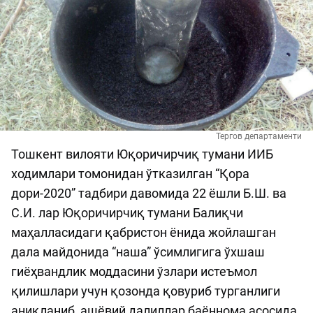
Тергов департаменти
Тошкент вилояти Юқоричирчиқ тумани ИИБ
ходимлари томонидан ўтказилган “Қора
дори-2020” тадбири давомида 22 ёшли Б.Ш. ва
С.И. лар Юқоричирчиқ тумани Балиқчи
маҳалласидаги қабристон ёнида жойлашган
дала майдонида “наша” ўсимлигига ўхшаш
гиёҳвандлик моддасини ўзлари истеъмол
қилишлари учун қозонда қовуриб турганлиги
аниқланиб, ашёвий далиллар баённома асосида