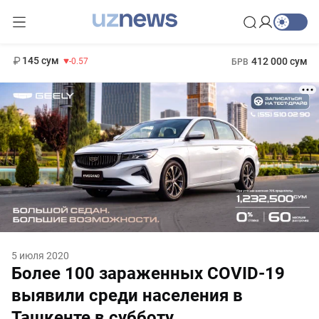
11 935 сум
-17.49
13 788 сум
1 271 000 сум
8.47
МРОТ
145 сум
412 000 сум
-0.57
БРВ
5 июля 2020
Более 100 зараженных COVID-19
выявили среди населения в
Ташкенте в субботу