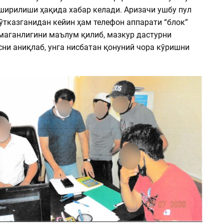
ширилиши ҳақида хабар келади. Аризачи ушбу пул
ўтказганидан кейин ҳам телефон аппарати “блок”
маганлигини маълум қилиб, мазкур дастурни
ни аниқлаб, унга нисбатан қонуний чора кўришни