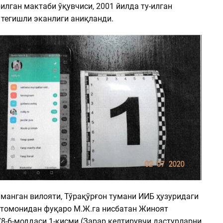
лган мактаби ўқувчиси, 2001 йилда ту-илган
 тегишли эканлиги аниқланди.
аманган вилояти, Тўрақўрғон тумани ИИБ ҳузуридаги
 томонидан фуқаро М.Ж.га нисбатан Жиноят
78-6-моддаси 1-қисми (Зарар келтирувчи дастурларни