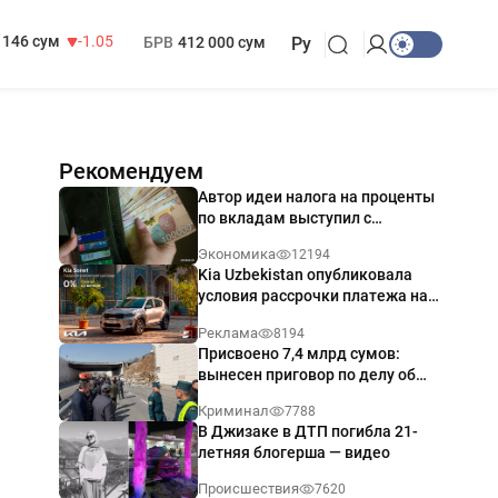
13 717 сум
-25.83
МРОТ
1 271 000 сум
146 сум
-1.05
БРВ
412 000 сум
Ру
Рекомендуем
Автор идеи налога на проценты
по вкладам выступил с
разъяснением
Экономика
12194
Kia Uzbekistan опубликовала
условия рассрочки платежа на
Kia Sonet со ставкой от 0%
Реклама
8194
годовых
Присвоено 7,4 млрд сумов:
вынесен приговор по делу об
обрушении путепровода в
Криминал
7788
Ташкенте
В Джизаке в ДТП погибла 21-
летняя блогерша — видео
Происшествия
7620