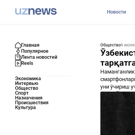
Новости
Главная
Общество
6 июля
Ўзбекис
Популярное
Лента новостей
тарқатг
Reels
Наманганлик 
Экономика
смартфонларн
Интервью
уни ўчириш у
Общество
Спорт
1551
0
Назначения
Происшествия
Культура