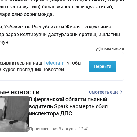
иш ёки тарқатиш) билан жиноят иши қўзғатилиб,
тлари олиб борилмоқда.
з, Ўзбекистон Республикаси Жиноят кодексининг
да зарар келтирувчи дастурларни яратиш, ишлатиш
учун
Поделиться
сывайтесь на наш
Telegram
, чтобы
Перейти
в курсе последних новостей.
ые новости
Смотреть еще
В Ферганской области пьяный
водитель Spark насмерть сбил
инспектора ДПС
Происшествия
3 августа 12:41