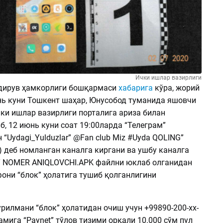
Ички ишлар вазирлиги
дирув ҳамкорлиги бошқармаси
хабарига
кўра, жорий
нь куни Тошкент шаҳар, Юнусобод туманида яшовчи
чки ишлар вазирлиги порталига ариза билан
, 12 июнь куни соат 19:00ларда “Телеграм”
“Uydagi_Yulduzlar” @Fan club Miz #Uyda QOLING”
) деб номланган каналга киргани ва ушбу каналга
 NOMER ANIQLOVCHI.APK файлни юклаб олганидан
фони “блок” ҳолатига тушиб қолганлигини
рилмани “блок” ҳолатидан очиш учун +99890-200-хх-
амига “Paynet” тўлов тизими орқали 10.000 сўм пул