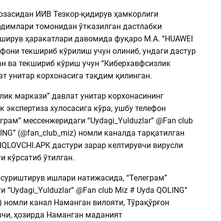
юзасидан ИИВ Тезкор-қидирув ҳамкорлиги
димлари томонидан ўтказилган дастлабки
кширув ҳаракатлари давомида фуқаро М.А. “HUAWEI
тфони текшириб кўрилиш учун олиниб, ундаги дастур
ан ва текшириб кўриш учун “Киберхавфсизлик
ат унитар корхонасига тақдим қилинган.
лик маркази” давлат унитар корхонасининг
к экспертиза хулосасига кўра, ушбу телефон
грам” мессенжеридаги “Uydagi_Yulduzlar” @Fan club
ING” (@fan_club_miz) номли каналда тарқатилган
QLOVCHI.APK дастури зарар келтирувчи вирусли
и кўрсатиб ўтилган.
 суриштирув ишлари натижасида, “Телеграм”
 “Uydagi_Yulduzlar” @Fan club Miz # Uyda QOLING”
) номли канал Наманган вилояти, Тўрақўрғон
чи, ҳозирда Наманган маданият