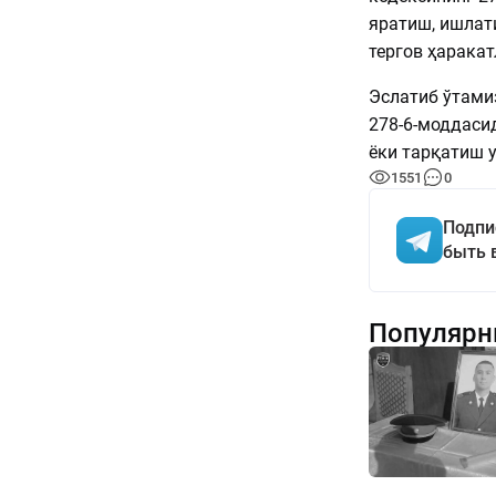
яратиш, ишлат
тергов ҳарака
Эслатиб ўтами
278-6-моддаси
ёки тарқатиш 
1551
0
Подпи
быть 
Популярн