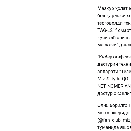
Мазкур ҳолат 
бошқармаси хо
терговолди те
TAG-L21” смар
кўчириб олинг
маркази” давл
“Киберхавфсиз
дастурий техни
аппарати “Теле
Miz # Uyda QOL
NET NOMER ANI
дастур эканлиг
Олиб борилган
мессенжеридаги
(@fan_club_miz
туманида яшов