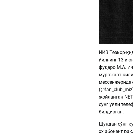
ИИВ Тезкор-қи
йилнинг 13 ию
фуқаро М.А. И
мурожаат қилиб
мессенжеридан 
(@fan_club_miz
жойланган NET
сўнг уяли теле
билдирган.
Шундан сўнг қу
хх абонент рақ