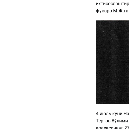
ихтисослаштири
фуқаро М.Ж.га
4 июль куни Н
Тергов бўлими
кодексининг 2