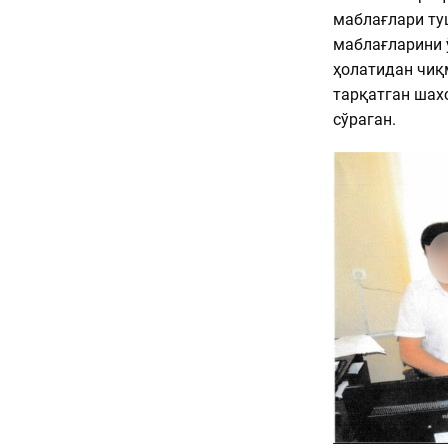
маблағлари ту
маблағларини 
ҳолатидан чиқ
тарқатган шахс
сўраган.