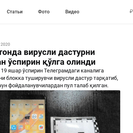
Статьи
Фото
Видео
 2020
тонда вирусли дастурни
ан ўспирин қўлга олинди
19 яшар ўспирин Телеграмдаги каналига
и блокка туширувчи вирусли дастур тарқатиб,
чун фойдаланувчилардан пул талаб қилган.
Поделиться