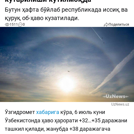
Бутун ҳафта бўйлаб республикада иссиқ ва
қуруқ об-ҳаво кузатилади.
1511
0
Поделиться
UzNews.uz
Ўзгидромет
хабарига
кўра, 6 июль куни
Ўзбекистонда ҳаво ҳарорати +32…+35 даражани
ташкил қилади, жанубда +38 даражагача