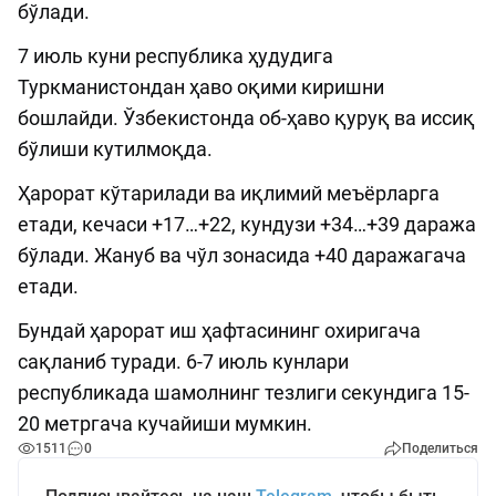
бўлади.
7 июль куни республика ҳудудига
Туркманистондан ҳаво оқими киришни
бошлайди. Ўзбекистонда об-ҳаво қуруқ ва иссиқ
бўлиши кутилмоқда.
Ҳарорат кўтарилади ва иқлимий меъёрларга
етади, кечаси +17…+22, кундузи +34…+39 даража
бўлади. Жануб ва чўл зонасида +40 даражагача
етади.
Бундай ҳарорат иш ҳафтасининг охиригача
сақланиб туради. 6-7 июль кунлари
республикада шамолнинг тезлиги секундига 15-
20 метргача кучайиши мумкин.
1511
0
Поделиться