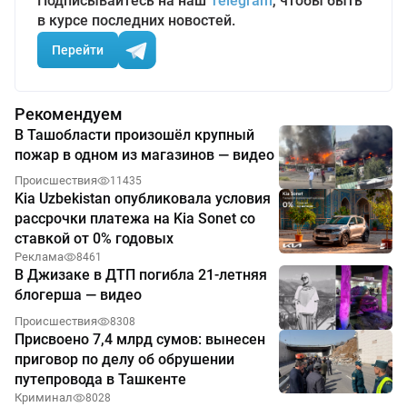
Подписывайтесь на наш
Telegram
, чтобы быть
в курсе последних новостей.
Перейти
Рекомендуем
В Ташобласти произошёл крупный
пожар в одном из магазинов — видео
Происшествия
11435
Kia Uzbekistan опубликовала условия
рассрочки платежа на Kia Sonet со
ставкой от 0% годовых
Реклама
8461
В Джизаке в ДТП погибла 21-летняя
блогерша — видео
Происшествия
8308
Присвоено 7,4 млрд сумов: вынесен
приговор по делу об обрушении
путепровода в Ташкенте
Криминал
8028