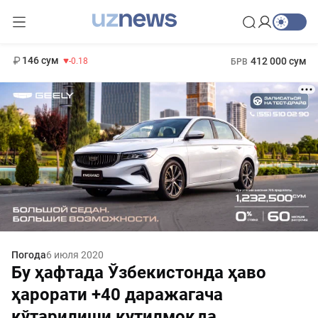
11 916 сум
28.92
13 749 сум
1 271 000 сум
32.19
МРОТ
146 сум
412 000 сум
-0.18
БРВ
Погода
6 июля 2020
Бу ҳафтада Ўзбекистонда ҳаво
ҳарорати +40 даражагача
кўтарилиши кутилмоқда