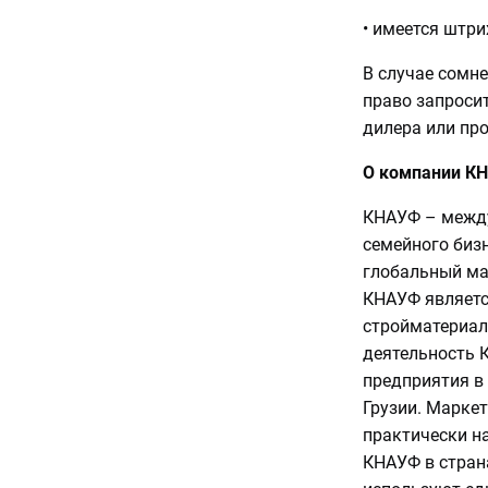
• имеется штри
В случае сомне
право запроси
дилера или про
О компании К
КНАУФ – между
семейного бизн
глобальный ма
КНАУФ являетс
стройматериало
деятельность 
предприятия в 
Грузии. Марке
практически на
КНАУФ в стран