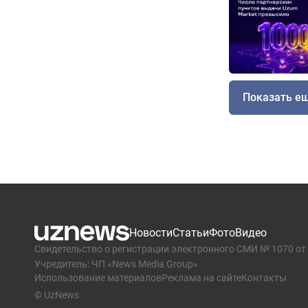
Показать е
Новости
Статьи
Фото
Видео
Свидетельство о регистрации электронного СМИ № 1070 от 
Учредитель: ЧП «News Media Group»
Использование материалов
Реклама на сайте
Контакты
© UzNews