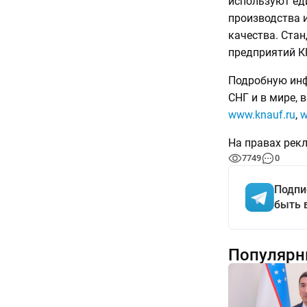
используют ед
производства 
качества. Ста
предприятий КН
Подробную инф
СНГ и в мире, 
www.knauf.ru
,
w
На правах рек
7749
0
Подпи
быть 
Популярн