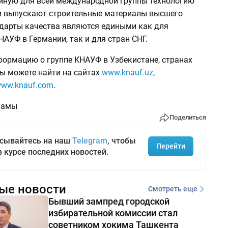
иную для всей международной группы технологию
и выпускают строительные материалы высшего
ндарты качества являются едиными как для
АУФ в Германии, так и для стран СНГ.
ормацию о группе КНАУФ в Узбекистане, странах
вы можете найти на сайтах
www.knauf.uz
,
ww.knauf.com
.
ламы
Поделиться
сывайтесь на наш
Telegram
, чтобы
Перейти
в курсе последних новостей.
ые новости
Смотреть еще
Бывший зампред городской
избирательной комиссии стал
советником хокима Ташкента