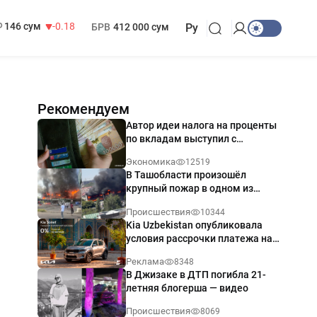
13 749 сум
32.19
МРОТ
1 271 000 сум
146 сум
-0.18
БРВ
412 000 сум
Ру
Рекомендуем
Автор идеи налога на проценты
по вкладам выступил с
разъяснением
Экономика
12519
В Ташобласти произошёл
крупный пожар в одном из
магазинов — видео
Происшествия
10344
Kia Uzbekistan опубликовала
условия рассрочки платежа на
Kia Sonet со ставкой от 0%
Реклама
8348
годовых
В Джизаке в ДТП погибла 21-
летняя блогерша — видео
Происшествия
8069