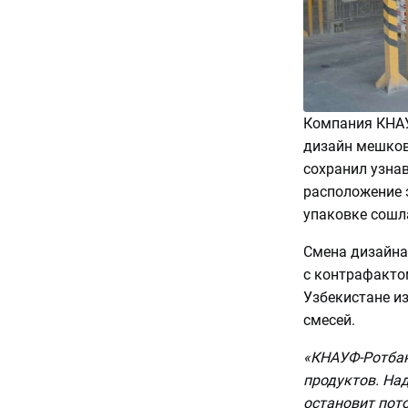
Компания КНАУ
дизайн мешков
сохранил узна
расположение 
упаковке сошла
Смена дизайна
с контрафакто
Узбекистане и
смесей.
«КНАУФ-Ротбан
продуктов. Над
остановит пот