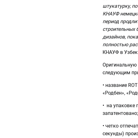
штукатурку, по
КНАУФ немецко
период продлит
строительных б
дизайнов, пока
полностью ра
КНАУФ в Узбек
Оригинальную 
следующим пр
• название RO
«Родбен», «Род
• на упаковке 
запатентовано;
• четко отпечат
секунды) прои