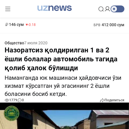
11 916 сум
28.92
13 749 сум
1 271 000 сум
32.19
МРОТ
146 сум
412 000 сум
-0.18
БРВ
Общество
7 июля 2020
Назоратсиз қолдирилган 1 ва 2
ёшли болалар автомобиль тагида
қолиб ҳалок бўлишди
Наманганда юк машинаси ҳайдовчиси ўзи
хизмат кўрсатган уй эгасининг 2 ёшли
боласини босиб кетди.
1779
0
Поделиться