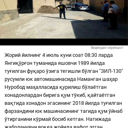
Видеодан скриншот
Жорий йилнинг 4 июль куни соат 08:30 ларда
Янгиқўрғон туманида яшовчи 1989 йилда
туғилган фуқаро ўзига тегишли бўлган "ЗИЛ-130"
русумли юк автомашинасида Наманган шаҳар
Нуробод маҳалласида қурилиш бўлаётган
хонадонлардан бирига қум тўкиб, қайтаётган
вақтида хонадон эгасининг 2018 йилда туғилган
фарзандини юк машинасининг тагида қум ўйнаб
ўтирганини кўрмай босиб кетган. Натижада
жабрланувчи воқеа жойида вафот этган.