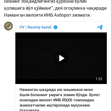
сизнинг лоқайдлигингиз қурбони бўлиб
қолишига йўл қўйманг”, дея огоҳликка чақиради
Наманган вилояти ИИБ Ахборот хизмати.