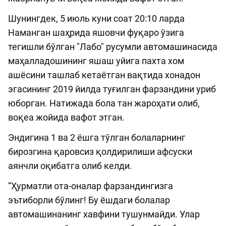
Шунингдек, 5 июль куни соат 20:10 ларда
Наманган шаҳрида яшовчи фуқаро ўзига
тегишли бўлган "Лабо" русумли автомашинасида
маҳалладошининг яшаш уйига пахта хом
ашёсини ташлаб кетаётган вақтида хонадон
эгасининг 2019 йилда туғилган фарзандини уриб
юборган. Натижада бола тан жароҳати олиб,
воқеа жойида вафот этган.
Эндигина 1 ва 2 ёшга тўлган болаларнинг
бирозгина қаровсиз қолдирилиши афсуски
аянчли оқибатга олиб келди.
“Ҳурматли ота-оналар фарзандингизга
эътиборли бўлинг! Бу ёшдаги болалар
автомашинанинг хавфини тушунмайди. Улар