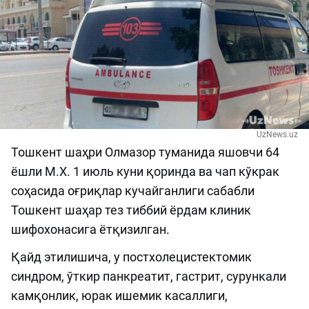
UzNews.uz
Тошкент шаҳри Олмазор туманида яшовчи 64
ёшли М.Х. 1 июль куни қоринда ва чап кўкрак
соҳасида оғриқлар кучайганлиги сабабли
Тошкент шаҳар тез тиббий ёрдам клиник
шифохонасига ётқизилган.
Қайд этилишича, у постхолецистектомик
синдром, ўткир панкреатит, гастрит, сурункали
камқонлик, юрак ишемик касаллиги,