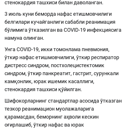
стенокардия ташхиси билан даволанган.
3 июль куни беморда нафас етишмовчилиги
белгилари кучайганлиги сабабли реанимация
бўлимига ўтказилган ва COVID-19 инфекциясига
намуна олинган.
Унга COVID-19, икки томонлама пневмония,
ўткир нафас етишмовчилиги, ўткир респиратор
дистресс синдром, постхолецистектомик
синдром, ўткир панкреатит, гастрит, сурункали
камқонлик, юрак ишемик касаллиги,
стенокардия ташхиси қўйилган.
Шифокорларнинг стандартлар асосида ўтказган
тезкор реанимацион муолажаларига
қарамасдан, беморнинг аҳволи кескин
оғирлашиб, ўткир нафас ва юрак