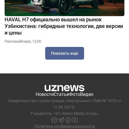
HAVAL H7 официально вышел на рынок
Узбекистана: гибридные технологии, две версии
и цены
Реклама
Вчера, 12:00
Показать еще
Новости
Статьи
Фото
Видео
Свидетельство о регистрации электронного СМИ № 1070 от
12.08.2015г.
Учредитель: ЧП «News Media Group»
Политика конфиденциальности