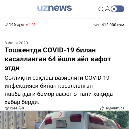
11 887 сум
-55.49
13 717 сум
1 271 000 сум
-25.83
МРОТ
146 сум
412 000 сум
-1.05
БРВ
8 июля 2020
Тошкентда COVID-19 билан
касалланган 64 ёшли аёл вафот
этди
Соғлиқни сақлаш вазирлиги COVID-19
инфекцияси билан касалланган
навбатдаги бемор вафот этгани ҳақида
хабар берди.
1244
0
Поделиться