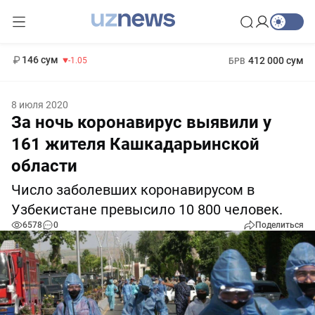
11 887 сум
-55.49
13 717 сум
1 271 000 сум
-25.83
МРОТ
146 сум
412 000 сум
-1.05
БРВ
8 июля 2020
За ночь коронавирус выявили у
161 жителя Кашкадарьинской
области
Число заболевших коронавирусом в
Узбекистане превысило 10 800 человек.
6578
0
Поделиться