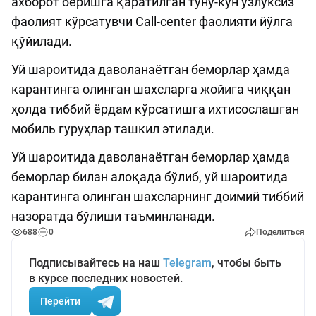
ахборот беришга қаратилган туну-кун узлуксиз
фаолият кўрсатувчи Call-center фаолияти йўлга
қўйилади.
Уй шароитида даволанаётган беморлар ҳамда
карантинга олинган шахсларга жойига чиққан
ҳолда тиббий ёрдам кўрсатишга ихтисослашган
мобиль гуруҳлар ташкил этилади.
Уй шароитида даволанаётган беморлар ҳамда
беморлар билан алоқада бўлиб, уй шароитида
карантинга олинган шахсларнинг доимий тиббий
назоратда бўлиши таъминланади.
688
0
Поделиться
Подписывайтесь на наш
Telegram
, чтобы быть
в курсе последних новостей.
Перейти