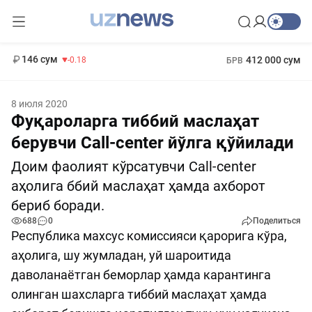
11 916 сум
28.92
13 749 сум
1 271 000 сум
32.19
МРОТ
146 сум
412 000 сум
-0.18
БРВ
8 июля 2020
Фуқароларга тиббий маслаҳат
берувчи Call-center йўлга қўйилади
Доим фаолият кўрсатувчи Call-center
аҳолига ббий маслаҳат ҳамда ахборот
бериб боради.
688
0
Поделиться
Республика махсус комиссияси қарорига кўра,
аҳолига, шу жумладан, уй шароитида
даволанаётган беморлар ҳамда карантинга
олинган шахсларга тиббий маслаҳат ҳамда