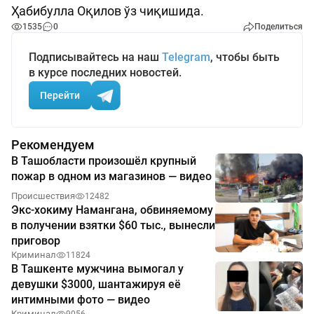
Ҳабибулла Оқилов ўз чиқишида.
1535
0
Поделиться
Подписывайтесь на наш
Telegram
, чтобы быть
в курсе последних новостей.
Перейти
Рекомендуем
В Ташобласти произошёл крупный
пожар в одном из магазинов — видео
Происшествия
12482
Экс-хокиму Намангана, обвиняемому
в получении взятки $60 тыс., вынесли
приговор
Криминал
11824
В Ташкенте мужчина вымогал у
девушки $3000, шантажируя её
интимными фото — видео
Криминал