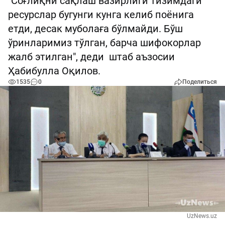
"Соғлиқни сақлаш вазирлиги тизимдаги
ресурслар бугунги кунга келиб поёнига
етди, десак муболаға бўлмайди. Бўш
ўринларимиз тўлган, барча шифокорлар
жалб этилган", деди штаб аъзосии
Ҳабибулла Оқилов.
1535
0
Поделиться
UzNews.uz