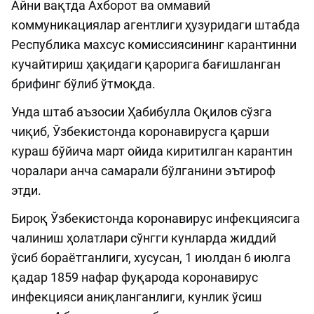
Айни вақтда Ахборот ва оммавий
коммуникациялар агентлиги ҳузуридаги штабда
Республика махсус комиссиясининг карантинни
кучайтириш ҳақидаги қарорига бағишланган
брифинг бўлиб ўтмоқда.
Унда штаб аъзосии Ҳабибулла Оқилов сўзга
чиқиб, Ўзбекистонда коронавирусга қарши
кураш бўйича март ойида киритилган карантин
чоралари анча самарали бўлганини эътироф
этди.
Бироқ Ўзбекистонда коронавирус инфекциясига
чалиниш ҳолатлари сўнгги кунларда жиддий
ўсиб бораётганлиги, хусусан, 1 июлдан 6 июлга
қадар 1859 нафар фуқарода коронавирус
инфекцияси аниқланганлиги, кунлик ўсиш