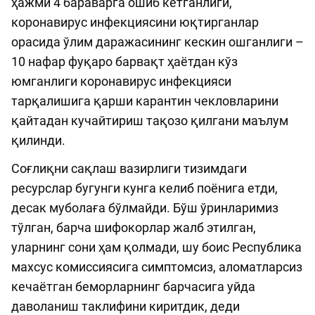
ҳажми 4 бараварга ошиб кетганлиги,
коронавирус инфекциясини юқтирганлар
орасида ўлим даражасининг кескин ошганлиги –
10 нафар фуқаро барвақт ҳаётдан кўз
юмганлиги коронавирус инфекцияси
тарқалишига қарши карантин чекловларини
қайтадан кучайтириш тақозо қилгани маълум
қилинди.
Соғлиқни сақлаш вазирлиги тизимдаги
ресурслар бугунги кунга келиб поёнига етди,
десак муболаға бўлмайди. Бўш ўринларимиз
тўлган, барча шифокорлар жалб этилган,
уларнинг сони ҳам қолмади, шу боис Республика
махсус комиссиясига симптомсиз, аломатларсиз
кечаётган беморларнинг барчасига уйда
даволаниш таклифини киритдик, деди