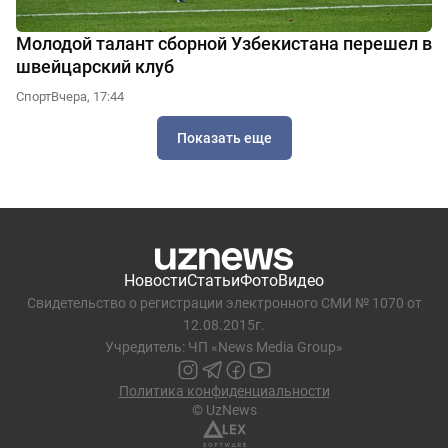
Молодой талант сборной Узбекистана перешел в
швейцарский клуб
Спорт
Вчера, 17:44
Показать еще
Новости
Статьи
Фото
Видео
Свидетельство о регистрации электронного СМИ № 1070 от
12.08.2015г.
Учредитель: ЧП «News Media Group»
Политика конфиденциальности
© UzNews