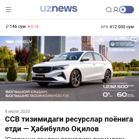
11 916 сум
28.92
13 749 сум
1 271 000 сум
32.19
МРОТ
146 сум
412 000 сум
-0.18
БРВ
8 июля 2020
ССВ тизимидаги ресурслар поёнига
етди — Ҳабибулло Оқилов