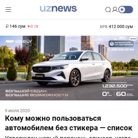
11 916 сум
28.92
13 749 сум
1 271 000 сум
32.19
МРОТ
146 сум
412 000 сум
-0.18
БРВ
9 июля 2020
Кому можно пользоваться
автомобилем без стикера — список