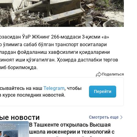
юзасидан ЎзР ЖКнинг 266-моддаси 3-қисми «а»
р ўлимига сабаб бўлган транспорт воситалари
улардан фойдаланиш хавфсизлиги қоидаларини
иноят иши қўзғатилган. Ҳозирда дастлабки тергов
либ борилмоқда.
Поделиться
сывайтесь на наш
Telegram
, чтобы
Перейти
в курсе последних новостей.
ые новости
Смотреть еще
В Ташкенте открылась Высшая
школа инженерии и технологий с