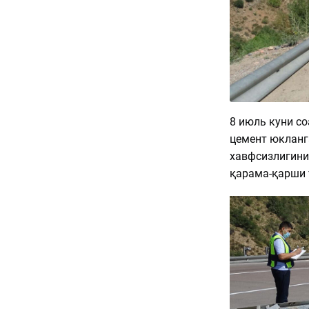
8 июль куни с
цемент юкланг
хавфсизлигини
қарама-қарши 