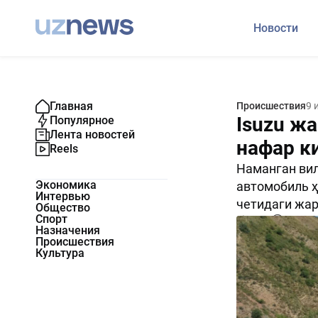
Новости
Главная
Происшествия
9 
Isuzu ж
Популярное
Лента новостей
нафар к
Reels
Наманган вил
Экономика
автомобиль ҳ
Интервью
четидаги жар
Общество
Спорт
1451
0
Назначения
Происшествия
Культура