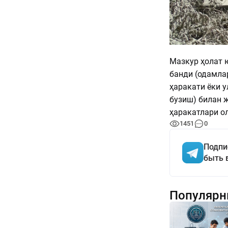
Мазкур ҳолат 
банди (одамла
ҳаракати ёки 
бузиш) билан ж
ҳаракатлари о
1451
0
Подпи
быть 
Популярн