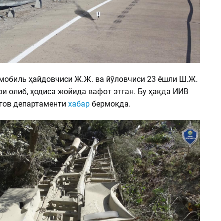
мобиль ҳайдовчиси Ж.Ж. ва йўловчиси 23 ёшли Ш.Ж.
и олиб, ҳодиса жойида вафот этган. Бу ҳақда ИИВ
ргов департаменти
хабар
бермоқда.