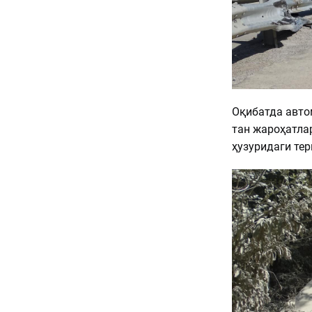
Оқибатда авто
тан жароҳатлар
ҳузуридаги те