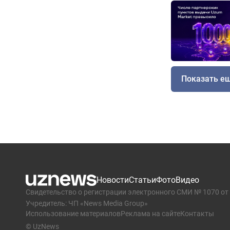
Показать е
Новости
Статьи
Фото
Видео
Свидетельство о регистрации электронного СМИ № 1070 от 
Учредитель: ЧП «News Media Group»
Использование материалов
Реклама на сайте
Контакты
© UzNews