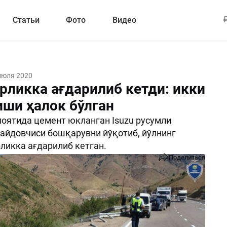
Статьи
Фото
Видео
июля 2020
арликка ағдарилиб кетди: икки
иши ҳалок бўлган
оятида цемент юкланган Isuzu русумли
айдовчиси бошқарувни йўқотиб, йўлнинг
ликка ағдарилиб кетган.
Поделиться