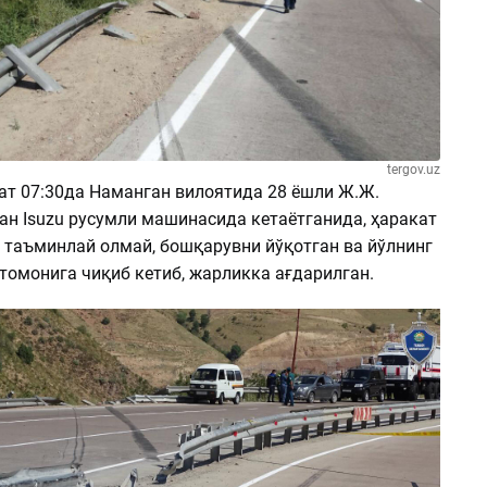
tergov.uz
оат 07:30да Наманган вилоятида 28 ёшли Ж.Ж.
ан Isuzu русумли машинасида кетаётганида, ҳаракат
 таъминлай олмай, бошқарувни йўқотган ва йўлнинг
томонига чиқиб кетиб, жарликка ағдарилган.