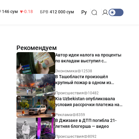
13 749 сум
32.19
МРОТ
1 271 000 сум
146 сум
-0.18
БРВ
412 000 сум
Ру
Рекомендуем
Автор идеи налога на проценты
по вкладам выступил с
разъяснением
Экономика
12538
В Ташобласти произошёл
крупный пожар в одном из
магазинов — видео
Происшествия
10482
Kia Uzbekistan опубликовала
условия рассрочки платежа на
Kia Sonet со ставкой от 0%
Реклама
8359
годовых
В Джизаке в ДТП погибла 21-
летняя блогерша — видео
Происшествия
8092