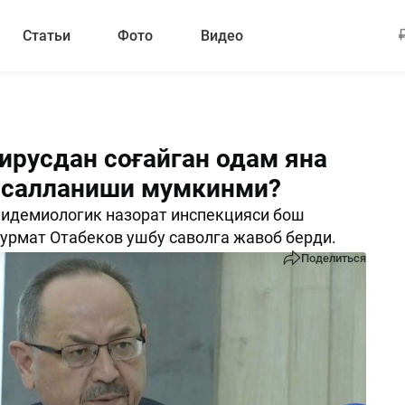
Статьи
Фото
Видео
ирусдан соғайган одам яна
асалланиши мумкинми?
идемиологик назорат инспекцияси бош
урмат Отабеков ушбу саволга жавоб берди.
Поделиться