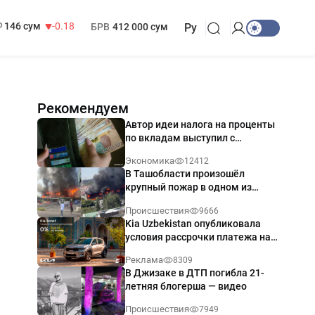
13 749 сум
32.19
МРОТ
1 271 000 сум
146 сум
-0.18
БРВ
412 000 сум
Ру
Рекомендуем
Автор идеи налога на проценты
по вкладам выступил с
разъяснением
Экономика
12412
В Ташобласти произошёл
крупный пожар в одном из
магазинов — видео
Происшествия
9666
Kia Uzbekistan опубликовала
условия рассрочки платежа на
Kia Sonet со ставкой от 0%
Реклама
8309
годовых
В Джизаке в ДТП погибла 21-
летняя блогерша — видео
Происшествия
7949