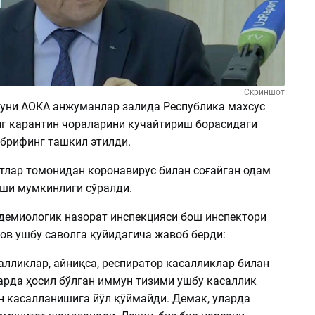
Скриншот
 куни АОКА анжуманлар залида Республика махсус
г карантин чораларини кучайтириш борасидаги
 брифинг ташкил этилди.
тлар томонидан коронавирус билан соғайган одам
иши мумкинлиги сўралди.
демиологик назорат инспекцияси бош инспектори
ов ушбу саволга қуйидагича жавоб берди:
алликлар, айниқса, респиратор касалликлар билан
арда ҳосил бўлган иммун тизими ушбу касаллик
н касалланишига йўл қўймайди. Демак, уларда