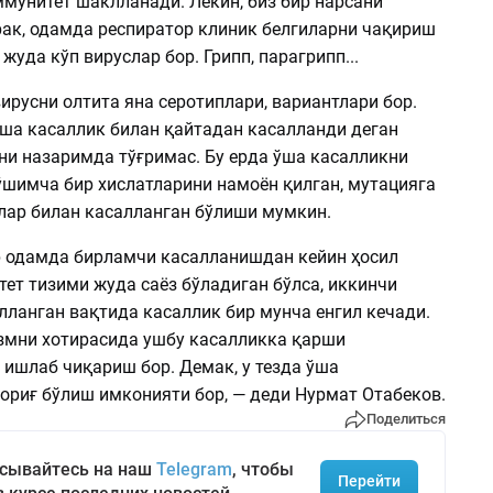
ммунитет шаклланади. Лекин, биз бир нарсани
ак, одамда респиратор клиник белгиларни чақириш
жуда кўп вируслар бор. Грипп, парагрипп...
русни олтита яна серотиплари, вариантлари бор.
ўша касаллик билан қайтадан касалланди деган
ни назаримда тўғримас. Бу ерда ўша касалликни
ўшимча бир хислатларини намоён қилган, мутацияга
лар билан касалланган бўлиши мумкин.
ир одамда бирламчи касалланишдан кейин ҳосил
ет тизими жуда саёз бўладиган бўлса, иккинчи
лланган вақтида касаллик бир мунча енгил кечади.
змни хотирасида ушбу касалликка қарши
 ишлаб чиқариш бор. Демак, у тезда ўша
ориғ бўлиш имконияти бор, — деди Нурмат Отабеков.
Поделиться
сывайтесь на наш
Telegram
, чтобы
Перейти