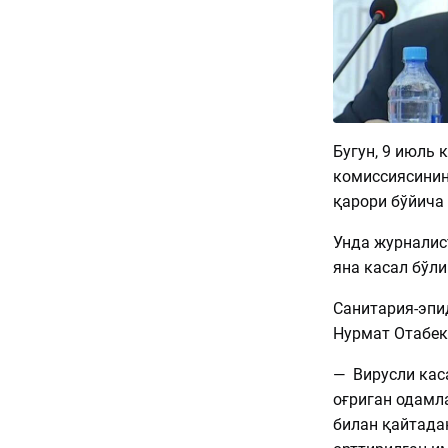
Бугун, 9 июль
комиссиясинин
қарори бўйича
Унда журналис
яна касал бўл
Санитария-эпи
Нурмат Отабек
— Вирусли кас
оғриган одамл
билан қайтада