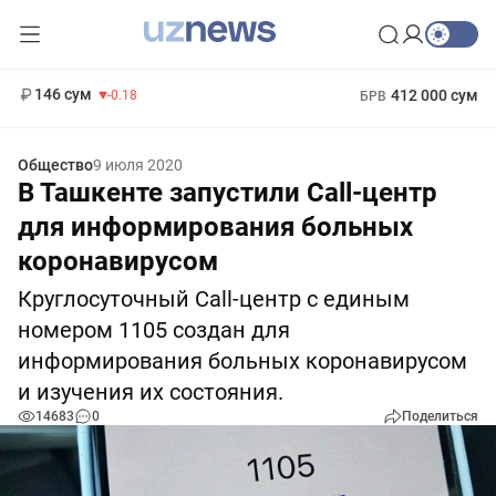
11 916 сум
28.92
13 749 сум
1 271 000 сум
32.19
МРОТ
146 сум
412 000 сум
-0.18
БРВ
Общество
9 июля 2020
В Ташкенте запустили Call-центр
для информирования больных
коронавирусом
Круглосуточный Call-центр с единым
номером 1105 создан для
информирования больных коронавирусом
и изучения их состояния.
14683
0
Поделиться