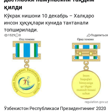
қилди
Кўкрак нишони 10 декабрь – Халқаро
инсон ҳуқуқлари кунида тантанали
топширилади.
1529
0
Поделиться
regulation.gov.uz
Ўзбекистон Республикаси Президентининг 2020