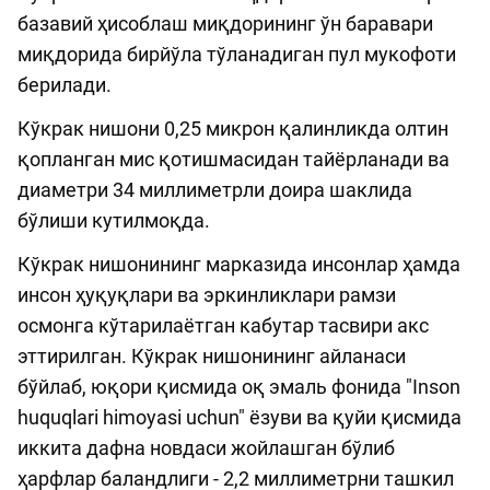
базавий ҳисоблаш миқдорининг ўн баравари
миқдорида бирйўла тўланадиган пул мукофоти
берилади.
Кўкрак нишони 0,25 микрон қалинликда олтин
қопланган мис қотишмасидан тайёрланади ва
диаметри 34 миллиметрли доира шаклида
бўлиши кутилмоқда.
Кўкрак нишонининг марказида инсонлар ҳамда
инсон ҳуқуқлари ва эркинликлари рамзи
осмонга кўтарилаётган кабутар тасвири акс
эттирилган. Кўкрак нишонининг айланаси
бўйлаб, юқори қисмида оқ эмаль фонида "Inson
huquqlari himoyasi uchun" ёзуви ва қуйи қисмида
иккита дафна новдаси жойлашган бўлиб
ҳарфлар баландлиги - 2,2 миллиметрни ташкил