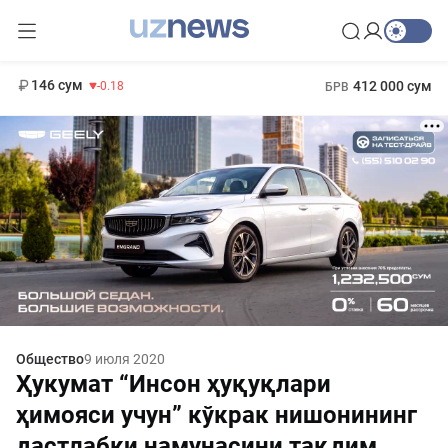
11 916 сум
28.92
13 749 сум
1 271 000 сум
32.19
МРОТ
146 сум
412 000 сум
-0.18
БРВ
Общество
9 июля 2020
Ҳукумат “Инсон ҳуқуқлари
ҳимояси учун” кўкрак нишонининг
дастлабки намунасини тақдим