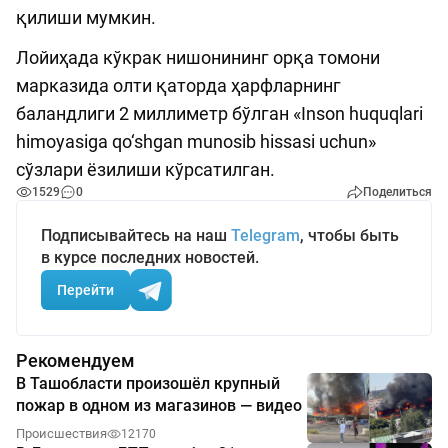
қилиши мумкин.
Лойиҳада кўкрак нишонининг орқа томони
марказида олти қаторда ҳарфларнинг
баландлиги 2 миллиметр бўлган «Inson huquqlari
himoyasiga qo‘shgan munosib hissasi uchun»
сўзлари ёзилиши кўрсатилган.
1529
0
Поделиться
Подписывайтесь на наш
Telegram
, чтобы быть
в курсе последних новостей.
Перейти
Рекомендуем
В Ташобласти произошёл крупный
пожар в одном из магазинов — видео
Происшествия
12170