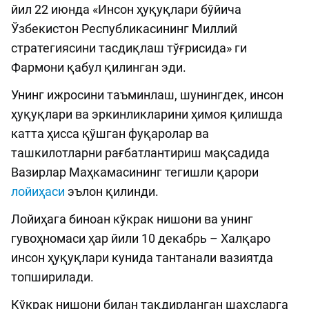
йил 22 июнда «Инсон ҳуқуқлари бўйича
Ўзбекистон Республикасининг Миллий
стратегиясини тасдиқлаш тўғрисида» ги
Фармони қабул қилинган эди.
Унинг ижросини таъминлаш, шунингдек, инсон
ҳуқуқлари ва эркинликларини ҳимоя қилишда
катта ҳисса қўшган фуқаролар ва
ташкилотларни рағбатлантириш мақсадида
Вазирлар Маҳкамасининг тегишли қарори
лойиҳаси
эълон қилинди.
Лойиҳага биноан кўкрак нишони ва унинг
гувоҳномаси ҳар йили 10 декабрь – Халқаро
инсон ҳуқуқлари кунида тантанали вазиятда
топширилади.
Кўкрак нишони билан тақдирланган шахсларга