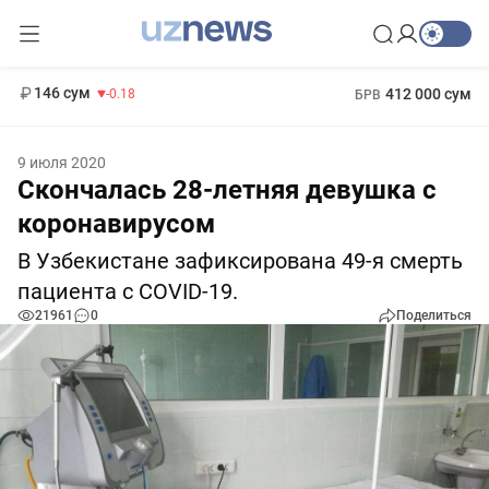
11 916 сум
28.92
13 749 сум
1 271 000 сум
32.19
МРОТ
146 сум
412 000 сум
-0.18
БРВ
9 июля 2020
Скончалась 28-летняя девушка с
коронавирусом
В Узбекистане зафиксирована 49-я смерть
пациента с COVID-19.
21961
0
Поделиться