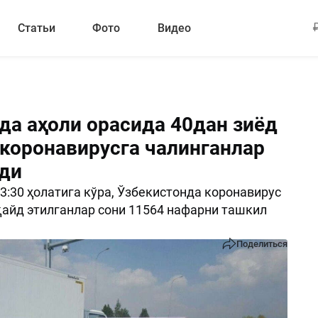
Статьи
Фото
Видео
да аҳоли орасида 40дан зиёд
 коронавирусга чалинганлар
ди
23:30 ҳолатига кўра, Ўзбекистонда коронавирус
айд этилганлар сони 11564 нафарни ташкил
Поделиться