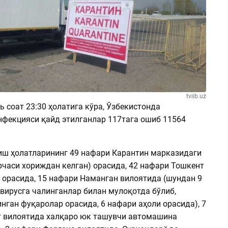
tviib.uz
ь соат 23:30 ҳолатига кўра, Ўзбекистонда
нфекцияси қайд этилганлар 117тага ошиб 11564
иш ҳолатларининг 49 нафари Карантин марказидаги
рчаси хориждан келган) орасида, 42 нафари Тошкент
 орасида, 15 нафари Наманган вилоятида (шундан 9
вирусга чалинганлар билан мулоқотда бўлиб,
нган фуқаролар орасида, 6 нафари аҳоли орасида), 7
 вилоятида халқаро юк ташувчи автомашина