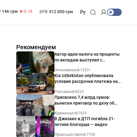
13 749 сум
32.19
МРОТ
1 271 000 сум
146 сум
-0.18
БРВ
412 000 сум
Ру
Рекомендуем
Автор идеи налога на проценты
по вкладам выступил с
разъяснением
Экономика
12231
Kia Uzbekistan опубликовала
условия рассрочки платежа на
Kia Sonet со ставкой от 0%
Реклама
8223
годовых
Присвоено 7,4 млрд сумов:
вынесен приговор по делу об
обрушении путепровода в
Криминал
7825
Ташкенте
В Джизаке в ДТП погибла 21-
летняя блогерша — видео
Происшествия
7708