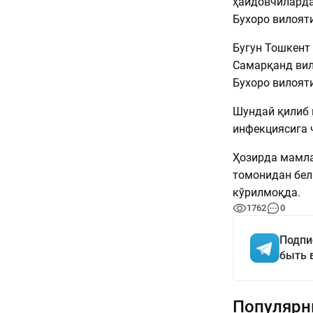
ҳайдовчиларда
Бухоро вилоят
Бугун Тошкент
Самарқанд вил
Бухоро вилоят
Шундай қилиб 
инфекциясига ч
Ҳозирда мамл
томонидан бел
кўрилмоқда.
1762
0
Подпи
быть 
Популярн