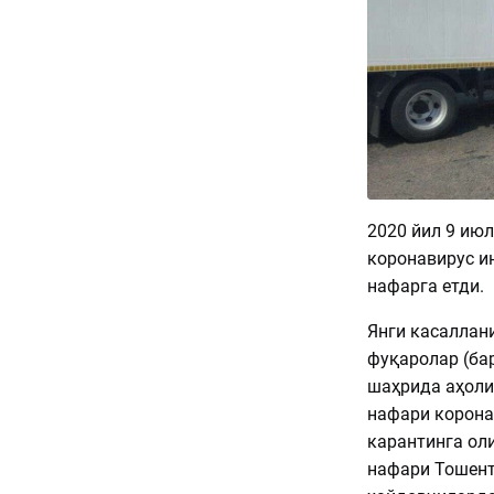
2020 йил 9 июл
коронавирус и
нафарга етди.
Янги касаллан
фуқаролар (ба
шаҳрида аҳоли
нафари корона
карантинга оли
нафари Тошент