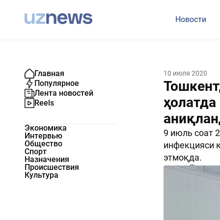
Новости
Главная
10 июля 2020
Тошкент
Популярное
Лента новостей
ҳолатда
Reels
аниқлан
Экономика
9 июль соат 
Интервью
Общество
инфекцияси қ
Спорт
этмоқда.
Назначения
Происшествия
1762
0
Культура