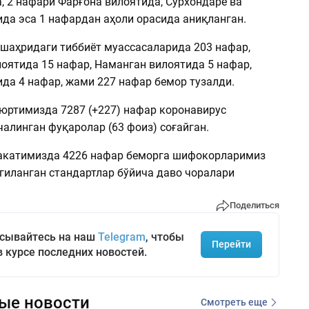
, 2 нафари Фарғона вилоятида, Сурхондарё ва
ида эса 1 нафардан аҳоли орасида аниқланган.
 шаҳридаги тиббиёт муассасаларида 203 нафар,
оятида 15 нафар, Наманган вилоятида 5 нафар,
ида 4 нафар, жами 227 нафар бемор тузалди.
юртимизда 7287 (+227) нафар коронавирус
алинган фуқаролар (63 фоиз) соғайган.
акатимизда 4226 нафар беморга шифокорларимиз
гиланган стандартлар бўйича даво чоралари
Поделиться
сывайтесь на наш
Telegram
, чтобы
Перейти
в курсе последних новостей.
ые новости
Смотреть еще