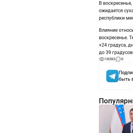
В воскресенье,
ожидается суха
республики ме
Влияние относ
воскресенье. Т
+24 градуса, д
до 39 градусов
18383
0
Подпи
быть 
Популярн