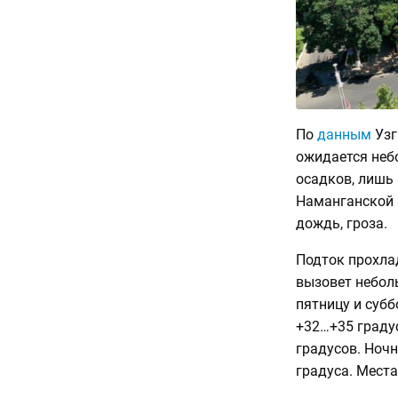
По
данным
Узг
ожидается неб
осадков, лишь
Наманганской 
дождь, гроза.
Подток прохла
вызовет небол
пятницу и субб
+32…+35 градус
градусов. Ночн
градуса. Места