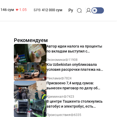
13 717 сум
-25.83
МРОТ
1 271 000 сум
146 сум
-1.05
БРВ
412 000 сум
Ру
Рекомендуем
Автор идеи налога на проценты
по вкладам выступил с
разъяснением
Экономика
11908
Kia Uzbekistan опубликовала
условия рассрочки платежа на
Kia Sonet со ставкой от 0%
Реклама
7824
годовых
Присвоено 7,4 млрд сумов:
вынесен приговор по делу об
обрушении путепровода в
Криминал
7423
Ташкенте
В центре Ташкента столкнулись
автобус и электробус, есть
пострадавший — видео
Происшествия
6335