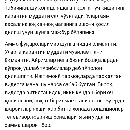
Табиийки, шу хонада яшаган қолган уч кишининг
карантин муддати сал чўзилади. Уларгаям
касаллик юққан-юқмаганига ишонч ҳосил
қилиш учун шунга мажбур бўляпмиз.
Аммо фуқароларимиз шунга чидай олмаяпти.
Уларга карантин муддати чўзилаётгани
ёқмаяпти. Айримлар нега бизни бошқалардан
кўпроқ ушлаб турибсизлар деб тўполон
қилишяпти. Ижтимоий тармоқларда тарқалган
видеога мана шу нарса сабаб бўлган. Бироқ
видеода айтилганидек, икки кундан бери оч
қолишгани, овқат берилмаётгани ёлғон. Бу ерда
шароитлар яхши, ҳар битта хонада кондиционер,
телевизор, ювиниш хоналари, яъни уйдаги
ҳамма шароит бор.