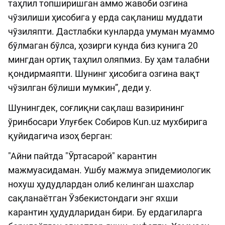
таҳлил топширишган аммо жавоби озгина
чўзилиши ҳисобига у ерда сақланиш муддати
чўзиляпти. Дастлабки кунларда умуман муаммо
бўлмаган бўлса, ҳозирги кунда биз кунига 20
мингдан ортиқ таҳлил оляпмиз. Бу ҳам талабни
қондирмаяпти. Шунинг ҳисобига озгина вақт
чўзилган бўлиши мумкин”, деди у.
Шунингдек, соғлиқни сақлаш вазирининг
ўринбосари Улуғбек Собиров Kun.uz мухбирига
қуйидагича изоҳ берган:
"Айни пайтда "Ўртасарой" карантин
мажмуасидаман. Ушбу мажмуа эпидемиологик
нохуш ҳудудлардан олиб келинган шахслар
сақланаётган Ўзбекистондаги энг яхши
карантин ҳудудларидан бири. Бу ердагиларга