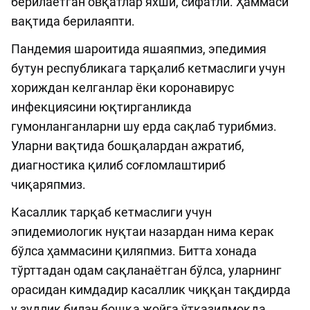
берилаётган овқатлар яхши, сифатли. Ҳаммаси
вақтида берилаяпти.
Пандемия шароитида яшаяпмиз, эпедимия
бутун республикага тарқалиб кетмаслиги учун
хориждан келганлар ёки коронавирус
инфекциясини юқтирганликда
гумонланганларни шу ерда сақлаб турибмиз.
Уларни вақтида бошқалардан ажратиб,
диагностика қилиб соғломлаштириб
чиқаряпмиз.
Касаллик тарқаб кетмаслиги учун
эпидемиологик нуқтаи назардан нима керак
бўлса ҳаммасини қиляпмиз. Битта хонада
тўрттадан одам сақланаётган бўлса, уларнинг
орасидан кимдадир касаллик чиққан тақдирда
у зудлик билан бошқа жойга ўтказилмоқда.