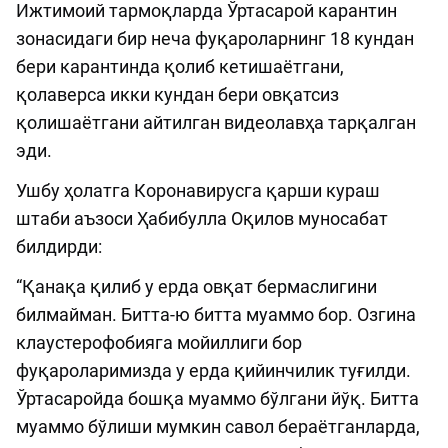
Ижтимоий тармоқларда Ўртасарой карантин
зонасидаги бир неча фуқароларнинг 18 кундан
бери карантинда қолиб кетишаётгани,
қолаверса икки кундан бери овқатсиз
қолишаётгани айтилган видеолавҳа тарқалган
эди.
Ушбу ҳолатга Коронавирусга қарши кураш
штаби аъзоси Ҳабибулла Оқилов муносабат
билдирди:
“Қанақа қилиб у ерда овқат бермаслигини
билмайман. Битта-ю битта муаммо бор. Озгина
клаустерофобияга мойиллиги бор
фуқароларимизда у ерда қийинчилик туғилди.
Ўртасаройда бошқа муаммо бўлгани йўқ. Битта
муаммо бўлиши мумкин савол бераётганларда,