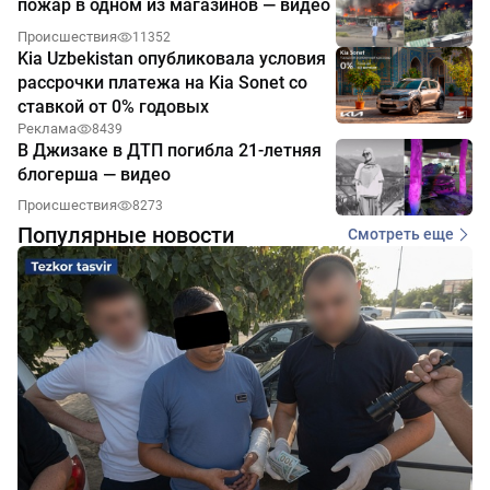
пожар в одном из магазинов — видео
Происшествия
11352
Kia Uzbekistan опубликовала условия
рассрочки платежа на Kia Sonet со
ставкой от 0% годовых
Реклама
8439
В Джизаке в ДТП погибла 21-летняя
блогерша — видео
Происшествия
8273
Популярные новости
Смотреть еще