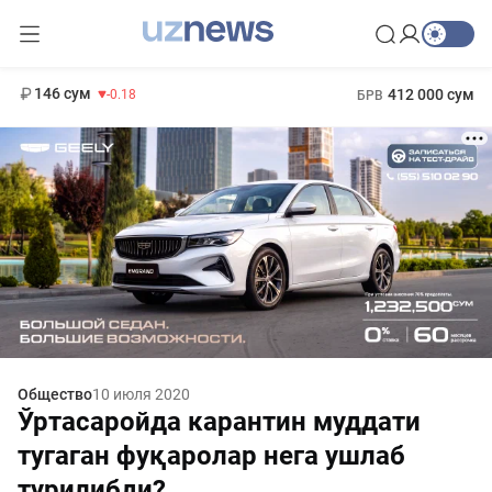
11 916 сум
28.92
13 749 сум
1 271 000 сум
32.19
МРОТ
146 сум
412 000 сум
-0.18
БРВ
Общество
10 июля 2020
Ўртасаройда карантин муддати
тугаган фуқаролар нега ушлаб
турилибди?