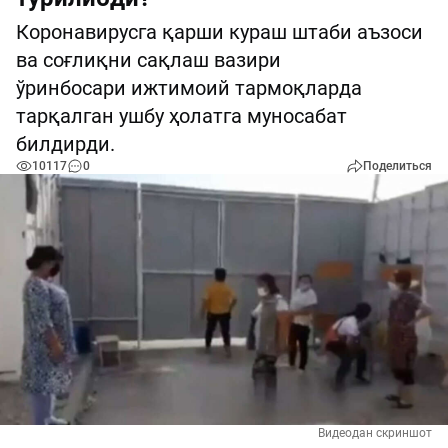
Коронавирусга қарши кураш штаби аъзоси
ва соғлиқни сақлаш вазири
ўринбосари ижтимоий тармоқларда
тарқалган ушбу ҳолатга муносабат
билдирди.
10117
0
Поделиться
Видеодан скриншот