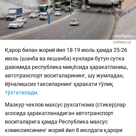
UzNews.uz
Қарор билан жорий йил 18-19 июль ҳамда 25-26
июль (шанба ва якшанба) кунлари бутун сутка
давомида республика миқёсида ҳаракатланиш,
автотранспорт воситаларининг, шу жумладан,
йўналишсиз таксиларнинг ҳаракати тўлиқ
тўхтатилади
.
Мазкур чеклов махсус рухсатнома (стикер)лар
асосида ҳаракатланадиган автотранспорт
воситаларига ҳамда Республика махсус
комиссиясининг жорий йил 8 июлдаги қарори