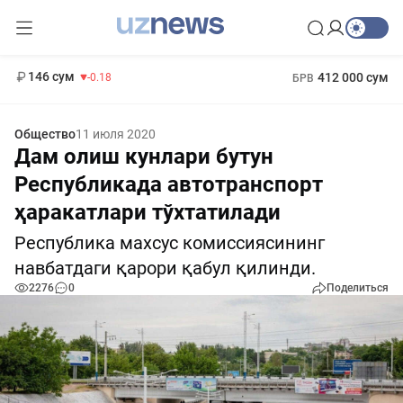
11 916 сум
28.92
13 749 сум
1 271 000 сум
32.19
МРОТ
146 сум
412 000 сум
-0.18
БРВ
Общество
11 июля 2020
Дам олиш кунлари бутун
Республикада автотранспорт
ҳаракатлари тўхтатилади
Республика махсус комиссиясининг
навбатдаги қарори қабул қилинди.
2276
0
Поделиться