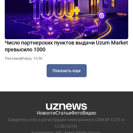
Число партнерских пунктов выдачи Uzum Market
превысило 1000
Реклама
Вчера, 13:56
Показать еще
Новости
Статьи
Фото
Видео
Свидетельство о регистрации электронного СМИ № 1070 от
12.08.2015г.
Учредитель: ЧП «News Media Group»