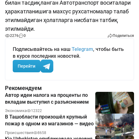
билан тасдиқланган Автотранспорт воситалари
ҳаракатланишига махсус рухсатномалар талаб
этилмайдиган ҳолатларга нисбатан татбиқ
этилмайди.
2276
0
Поделиться
Подписывайтесь на наш
Telegram
, чтобы быть
в курсе последних новостей.
Перейти
Рекомендуем
Автор идеи налога на проценты по
вкладам выступил с разъяснением
Экономика
12322
В Ташобласти произошёл крупный
пожар в одном из магазинов — видео
Происшествия
8658
Kia Uzbekistan опубликовала условия