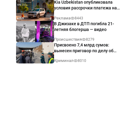
Kia Uzbekistan опубликовала
условия рассрочки платежа на
Kia Sonet со ставкой от 0%
Реклама
8443
годовых
В Джизаке в ДТП погибла 21-
летняя блогерша — видео
Происшествия
8279
Присвоено 7,4 млрд сумов:
вынесен приговор по делу об
обрушении путепровода в
Криминал
8010
Ташкенте