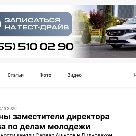
Статьи
Фото
Видео
юля 2020
ны заместители директора
ва по делам молодежи
ности заняли Сарвар Ашуров и Дилнозахон