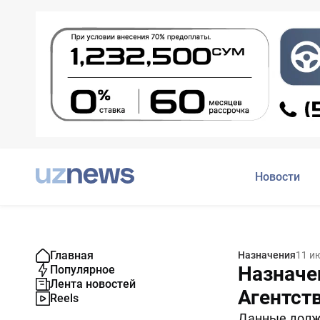
Новости
Главная
Назначения
11 и
Назначе
Популярное
Лента новостей
Агентст
Reels
Данные долж