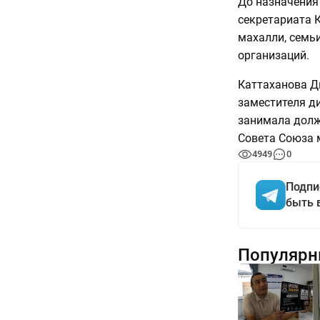
До назначения
секретариата 
махалли, семьи
организаций.
Каттаханова Д
заместителя ди
занимала долж
Совета Союза 
4949
0
Подпи
быть 
Популярн