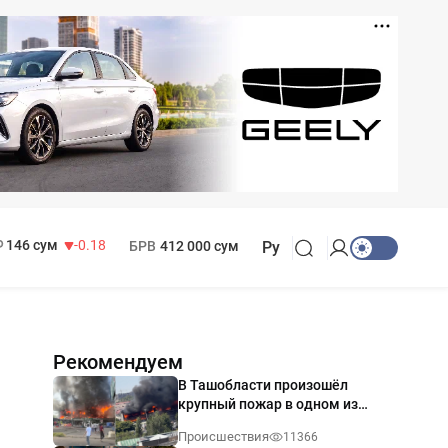
11 916 сум
28.92
13 749 сум
32.19
МРОТ
1 271 000 сум
146 сум
-0.18
БРВ
412 000 сум
Ру
Рекомендуем
В Ташобласти произошёл
крупный пожар в одном из
магазинов — видео
Происшествия
11366