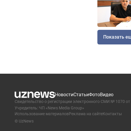
Показать е
Новости
Статьи
Фото
Видео
Свидетельство о регистрации электронного СМИ № 1070 от 
Учредитель: ЧП «News Media Group»
Использование материалов
Реклама на сайте
Контакты
© UzNews