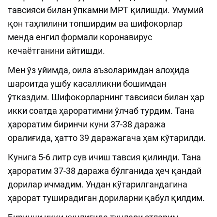
тавсияси билан ўпкамни МРТ қилишди. Умумий
қон таҳлилини топширдим ва шифокорлар
менда енгил формали коронавирус
кечаётганини айтишди.
Мен ўз уйимда, оила аъзоларимдан алоҳида
шароитда ушбу касалликни бошимдан
ўтказдим. Шифокорларнинг тавсияси билан ҳар
икки соатда ҳароратимни ўлчаб турдим. Тана
ҳароратим биринчи куни 37-38 даража
оралиғида, ҳатто 39 даражагача ҳам кўтарилди.
Кунига 5-6 литр сув ичиш тавсия қилинди. Тана
ҳароратим 37-38 даража бўлганида ҳеч қандай
дорилар ичмадим. Ундан кўтарилгандагина
ҳарорат туширадиган дориларни қабул қилдим.