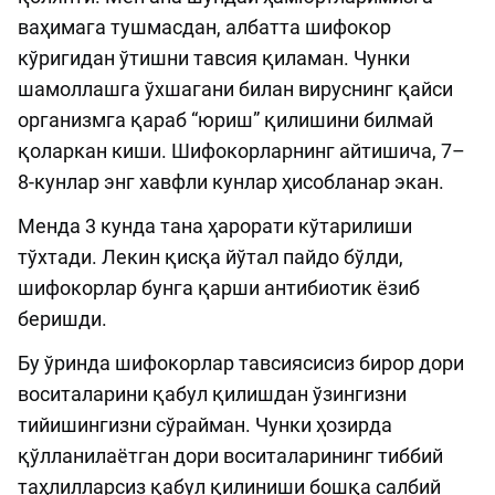
ваҳимага тушмасдан, албатта шифокор
кўригидан ўтишни тавсия қиламан. Чунки
шамоллашга ўхшагани билан вируснинг қайси
организмга қараб “юриш” қилишини билмай
қоларкан киши. Шифокорларнинг айтишича, 7–
8-кунлар энг хавфли кунлар ҳисобланар экан.
Менда 3 кунда тана ҳарорати кўтарилиши
тўхтади. Лекин қисқа йўтал пайдо бўлди,
шифокорлар бунга қарши антибиотик ёзиб
беришди.
Бу ўринда шифокорлар тавсиясисиз бирор дори
воситаларини қабул қилишдан ўзингизни
тийишингизни сўрайман. Чунки ҳозирда
қўлланилаётган дори воситаларининг тиббий
таҳлилларсиз қабул қилиниши бошқа салбий