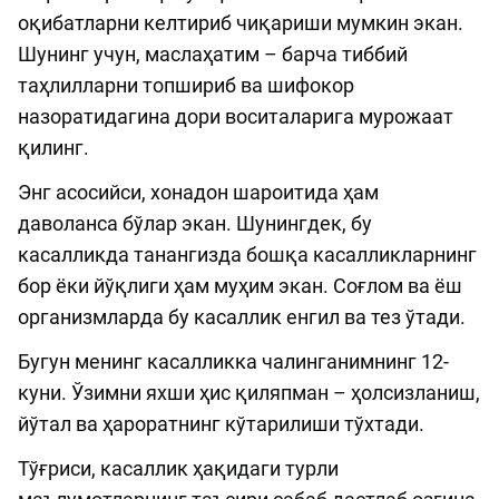
оқибатларни келтириб чиқариши мумкин экан.
Шунинг учун, маслаҳатим – барча тиббий
таҳлилларни топшириб ва шифокор
назоратидагина дори воситаларига мурожаат
қилинг.
Энг асосийси, хонадон шароитида ҳам
даволанса бўлар экан. Шунингдек, бу
касалликда танангизда бошқа касалликларнинг
бор ёки йўқлиги ҳам муҳим экан. Соғлом ва ёш
организмларда бу касаллик енгил ва тез ўтади.
Бугун менинг касалликка чалинганимнинг 12-
куни. Ўзимни яхши ҳис қиляпман – ҳолсизланиш,
йўтал ва ҳароратнинг кўтарилиши тўхтади.
Тўғриси, касаллик ҳақидаги турли