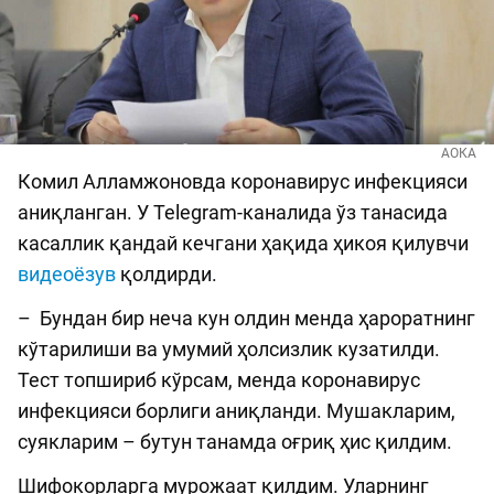
АОКА
Комил Алламжоновда коронавирус инфекцияси
аниқланган. У Telegram-каналида ўз танасида
касаллик қандай кечгани ҳақида ҳикоя қилувчи
видеоёзув
қолдирди.
– Бундан бир неча кун олдин менда ҳароратнинг
кўтарилиши ва умумий ҳолсизлик кузатилди.
Тест топшириб кўрсам, менда коронавирус
инфекцияси борлиги аниқланди. Мушакларим,
суякларим – бутун танамда оғриқ ҳис қилдим.
Шифокорларга мурожаат қилдим. Уларнинг