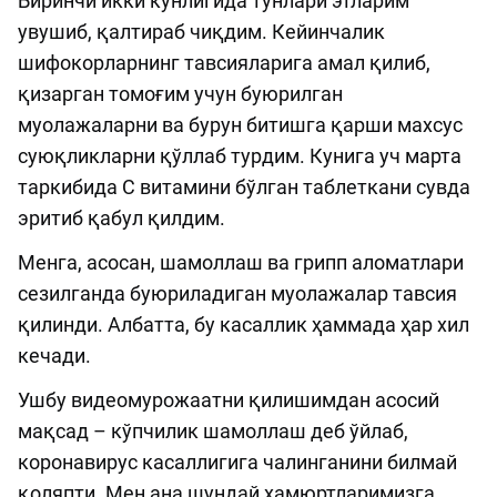
Биринчи икки кунлигида тунлари этларим
увушиб, қалтираб чиқдим. Кейинчалик
шифокорларнинг тавсияларига амал қилиб,
қизарган томоғим учун буюрилган
муолажаларни ва бурун битишга қарши махсус
суюқликларни қўллаб турдим. Кунига уч марта
таркибида С витамини бўлган таблеткани сувда
эритиб қабул қилдим.
Менга, асосан, шамоллаш ва грипп аломатлари
сезилганда буюриладиган муолажалар тавсия
қилинди. Албатта, бу касаллик ҳаммада ҳар хил
кечади.
Ушбу видеомурожаатни қилишимдан асосий
мақсад – кўпчилик шамоллаш деб ўйлаб,
коронавирус касаллигига чалинганини билмай
қоляпти. Мен ана шундай ҳамюртларимизга