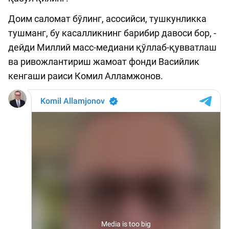
Доим саломат бўлинг, асосийси, тушкунликка
тушманг, бу касалликнинг барибир давоси бор, -
дейди Миллий масс-медиани қўллаб-қувватлаш
ва ривожлантириш жамоат фонди Васийлик
кенгаши раиси Комил Алламжонов.