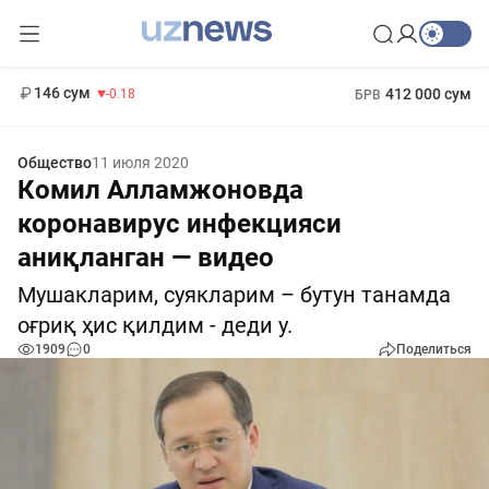
11 916 сум
28.92
13 749 сум
1 271 000 сум
32.19
МРОТ
146 сум
412 000 сум
-0.18
БРВ
Общество
11 июля 2020
Комил Алламжоновда
коронавирус инфекцияси
аниқланган — видео
Мушакларим, суякларим – бутун танамда
оғриқ ҳис қилдим - деди у.
1909
0
Поделиться