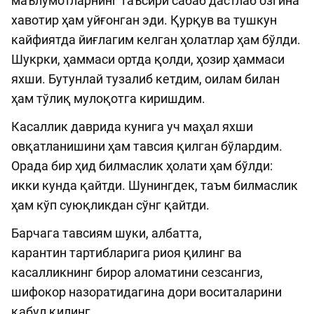
маълумотларнинг таъсири сабаб дастлаб озгина
хавотир ҳам уйғонган эди. Қурқув ва тушкун
кайфиятда йиғлагим келган ҳолатлар ҳам бўлди.
Шукрки, ҳаммаси ортда қолди, ҳозир ҳаммаси
яхши. Бутунлай тузалиб кетдим, оилам билан
ҳам тўлиқ мулоқотга киришдим.
Касаллик даврида кунига уч маҳал яхши
овқатланишини ҳам тавсия қилган бўлардим.
Орада бир ҳид билмаслик ҳолати ҳам бўлди:
икки кунда қайтди. Шунингдек, таъм билмаслик
ҳам кўп суюқликдан сўнг қайтди.
Барчага тавсиям шуки, албатта,
карантин тартибларига риоя қилинг ва
касалликнинг бирор аломатини сезсангиз,
шифокор назоратидагина дори воситаларини
қабул қилинг.