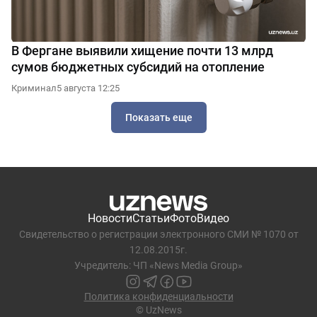
В Фергане выявили хищение почти 13 млрд
сумов бюджетных субсидий на отопление
Криминал
5 августа 12:25
Показать еще
Новости
Статьи
Фото
Видео
Свидетельство о регистрации электронного СМИ № 1070 от
12.08.2015г.
Учредитель: ЧП «News Media Group»
Политика конфиденциальности
© UzNews