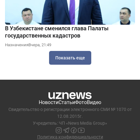
В Узбекистане сменился глава Палаты
государственных кадастров
Назначения
Вчера, 21:49
Показать еще
Новости
Статьи
Фото
Видео
Свидетельство о регистрации электронного СМИ № 1070 от
12.08.2015г.
Учредитель: ЧП «News Media Group»
Политика конфиденциальности