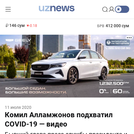
11 916 сум
28.92
13 749 сум
1 271 000 сум
32.19
МРОТ
146 сум
412 000 сум
-0.18
БРВ
11 июля 2020
Комил Алламжонов подхватил
COVID-19 — видео