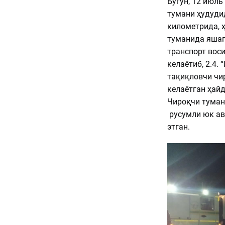
Бугун, 12 июль
тумани ҳудуди
километрида, 
туманида яшаг
транспорт вос
келаётиб, 2.4.
тақиқловчи чи
келаётган ҳай
Чироқчи туман
русумли юк ав
этган.