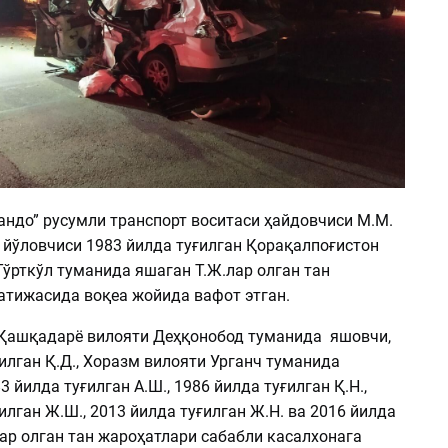
андо” русумли транспорт воситаси ҳайдовчиси М.М.
 йўловчиси 1983 йилда туғилган Қорақалпоғистон
ўрткўл туманида яшаган Т.Ж.лар олган тан
атижасида воқеа жойида вафот этган.
Қашқадарё вилояти Деҳқонобод туманида яшовчи,
илган Қ.Д., Хоразм вилояти Урганч туманида
 йилда туғилган А.Ш., 1986 йилда туғилган Қ.Н.,
илган Ж.Ш., 2013 йилда туғилган Ж.Н. ва 2016 йилда
ар олган тан жароҳатлари сабабли касалхонага