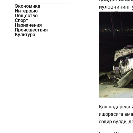
Экономика
йўловчининг 
Интервью
1856
0
Общество
Спорт
Назначения
Происшествия
Культура
Қашқадарёда й
ишорасига ама
содир бўлди, д