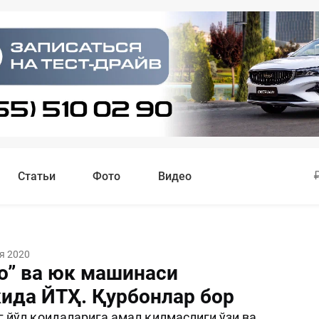
Статьи
Фото
Видео
я 2020
о” ва юк машинаси
ида ЙТҲ. Қурбонлар бор
 йўл қоидаларига амал қилмаслиги ўзи ва