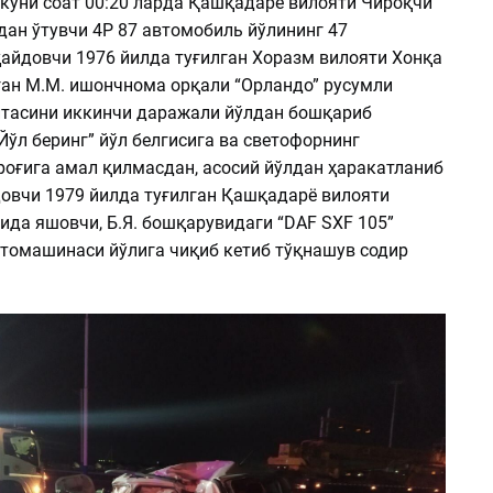
 куни соат 00:20 ларда Қашқадарё вилояти Чироқчи
дан ўтувчи 4Р 87 автомобиль йўлининг 47
ҳайдовчи 1976 йилда туғилган Хоразм вилояти Хонқа
ан М.М. ишончнома орқали “Орландо” русумли
итасини иккинчи даражали йўлдан бошқариб
 “Йўл беринг” йўл белгисига ва светофорнинг
роғига амал қилмасдан, асосий йўлдан ҳаракатланиб
довчи 1979 йилда туғилган Қашқадарё вилояти
ида яшовчи, Б.Я. бошқарувидаги “DAF SXF 105”
томашинаси йўлига чиқиб кетиб тўқнашув содир