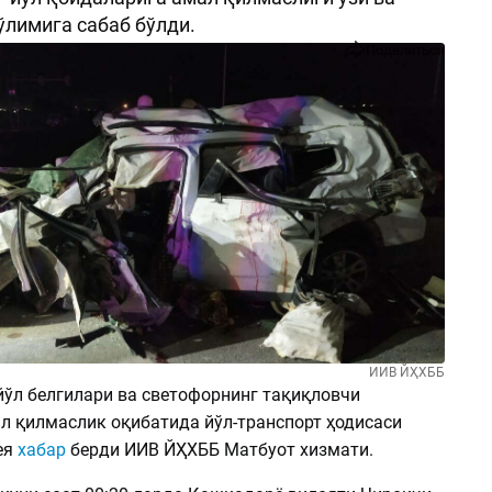
ўлимига сабаб бўлди.
Поделиться
ИИВ ЙҲХББ
ўл белгилари ва светофорнинг тақиқловчи
л қилмаслик оқибатида йўл-транспорт ҳодисаси
ея
хабар
берди ИИВ ЙҲХББ Матбуот хизмати.