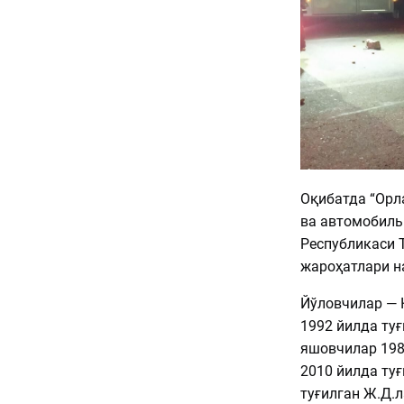
Оқибатда “Орл
ва автомобиль
Республикаси Т
жароҳатлари н
Йўловчилар — 
1992 йилда туғ
яшовчилар 1983
2010 йилда туғ
туғилган Ж.Д.л