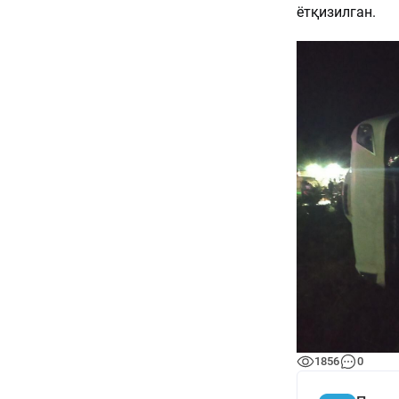
ётқизилган.
1856
0