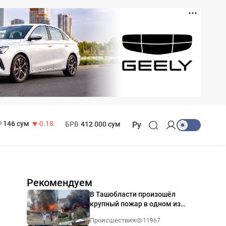
11 916 сум
28.92
13 749 сум
32.19
МРОТ
1 271 000 сум
146 сум
-0.18
БРВ
412 000 сум
Ру
Рекомендуем
В Ташобласти произошёл
крупный пожар в одном из
магазинов — видео
Происшествия
11967