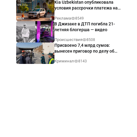
Kia Uzbekistan опубликовала
условия рассрочки платежа на
Kia Sonet со ставкой от 0%
Реклама
8549
годовых
В Джизаке в ДТП погибла 21-
летняя блогерша — видео
Происшествия
8508
Присвоено 7,4 млрд сумов:
вынесен приговор по делу об
обрушении путепровода в
Криминал
8143
Ташкенте