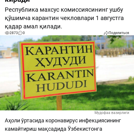
Республика махсус комиссиясининг ушбу
қўшимча карантин чекловлари 1 августга
қадар амал қилади.
2873
0
Поделиться
Мудофаа вазирлиги
Аҳоли ўртасида коронавирус инфекциясининг
камайтириш мақсадида Ўзбекистонга