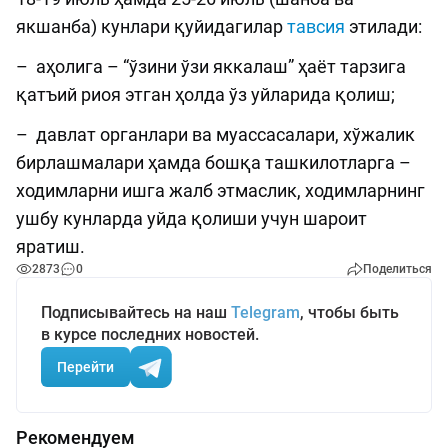
якшанба) кунлари қуйидагилар
тавсия
этилади:
– аҳолига – “ўзини ўзи яккалаш” ҳаёт тарзига
қатъий риоя этган ҳолда ўз уйларида қолиш;
– давлат органлари ва муассасалари, хўжалик
бирлашмалари ҳамда бошқа ташкилотларга –
ходимларни ишга жалб этмаслик, ходимларнинг
ушбу кунларда уйда қолиши учун шароит
яратиш.
2873
0
Поделиться
Подписывайтесь на наш
Telegram
, чтобы быть
в курсе последних новостей.
Перейти
Рекомендуем