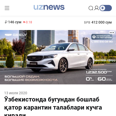
11 916 сум
28.92
13 749 сум
1 271 000 сум
32.19
МРОТ
146 сум
412 000 сум
-0.18
БРВ
13 июля 2020
Ўзбекистонда бугундан бошлаб
қатор карантин талаблари кучга
киради