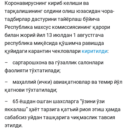
Коронавируснинг кириб келиши ва
тарқалишининг олдини олиш юзасидан чора-
тадбирлар дастурини тайёрлаш бўйича
Республика махсус комиссиясининг қарори
билан жорий йил 13 июлдан 1 августгача
республика миқёсида қўшимча равишда
қуйидаги карантин чекловлари
киритилди
:
– сартарошхона ва гўзаллик салонлари
фаолияти тўхтатилади;
– маҳаллий (ички) авиақатновлар ва темир йўл
қатнови тўхтатилади;
– 65 ёшдан ошган шахсларга “ўзини ўзи
яккалаш” ҳаёт тарзига қатъий риоя этиш ҳамда
сабабсиз уйдан ташқарига чиқмаслик тавсия
этилди.