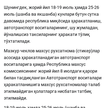
Шунингдек, жорий йил 18-19 июль ҳамда 25-26
июль (шанба ва якшанба) кунлари бутун сутка
давомида республика миқёсида ҳаракатланиш,
автотранспорт воситаларининг, шу жумладан,
йўналишсиз таксиларнинг ҳаракати тўлиқ
тўхтатилади.
Мазкур чеклов махсус рухсатнома (стикер)лар
асосида ҳаракатланадиган автотранспорт
воситаларига ҳамда Республика махсус
комиссиясининг жорий йил 8 июлдаги қарори
билан тасдиқланган Автотранспорт воситалари
ҳаракатланишига махсус рухсатномалар талаб
этилмайдиган ҳолатларга нисбатан татбиқ
этилмайди.
18-19 июль ҳамда 25-26 июль (шанба ва