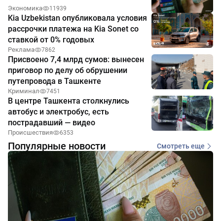
Экономика
11939
Kia Uzbekistan опубликовала условия
рассрочки платежа на Kia Sonet со
ставкой от 0% годовых
Реклама
7862
Присвоено 7,4 млрд сумов: вынесен
приговор по делу об обрушении
путепровода в Ташкенте
Криминал
7451
В центре Ташкента столкнулись
автобус и электробус, есть
пострадавший — видео
Происшествия
6353
Популярные новости
Смотреть еще