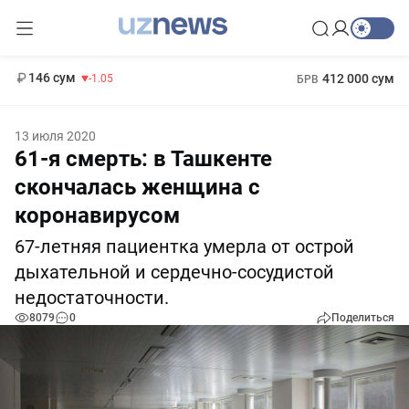
11 887 сум
-55.49
13 717 сум
1 271 000 сум
-25.83
МРОТ
146 сум
412 000 сум
-1.05
БРВ
13 июля 2020
61-я смерть: в Ташкенте
скончалась женщина с
коронавирусом
67-летняя пациентка умерла от острой
дыхательной и сердечно-сосудистой
недостаточности.
8079
0
Поделиться