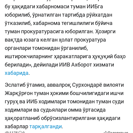
бу ҳақидаги хабарномаси туман ИИБга
юборилиб, ўрнатилган тартибда рўйхатдан
ўтказилиб, хабарнома тегишлилиги бўйича
туман прокуратурасига юборилган. Ҳозирги
вақтда юзага келган ҳолат прокуратура
органлари томонидан ўрганилиб,
иштирокчиларнинг ҳаракатларига ҳуқуқий баҳо
берилади», дейилади ИИВ Ахборот хизмати
хабарида
.
Эслатиб ўтамиз, аввалроқ Сурхондарё вилояти
Жарқўрғон туман ҳокими бошчилигидаги ишчи
гуруҳ ва ИИБ ходимлари томонидан туман суди
ходимлари ва судьялари омма ўртасида
ҳақоратланиб обрўсизлантирилгани ҳақидаги
хабарлар
тарқалганди
.