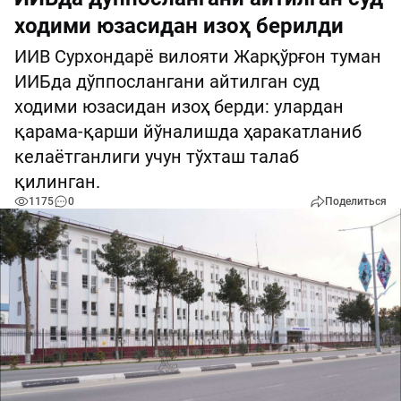
ходими юзасидан изоҳ берилди
ИИВ Сурхондарё вилояти Жарқўрғон туман
ИИБда дўппослангани айтилган суд
ходими юзасидан изоҳ берди: улардан
қарама-қарши йўналишда ҳаракатланиб
келаётганлиги учун тўхташ талаб
қилинган.
1175
0
Поделиться