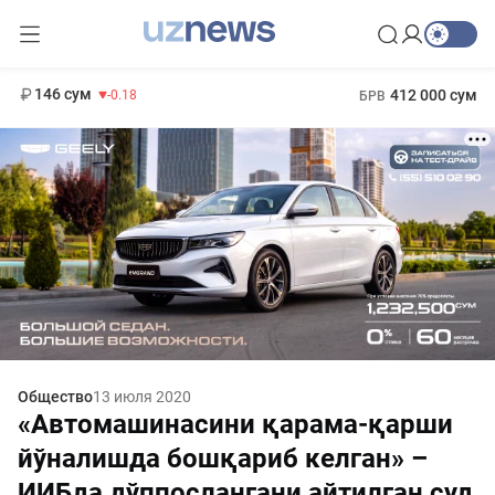
11 916 сум
28.92
13 749 сум
1 271 000 сум
32.19
МРОТ
146 сум
412 000 сум
-0.18
БРВ
Общество
13 июля 2020
«Автомашинасини қарама-қарши
йўналишда бошқариб келган» –
ИИБда дўппослангани айтилган суд