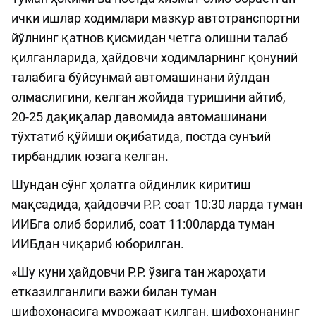
ички ишлар ходимлари мазкур автотранспортни
йўлнинг қатнов қисмидан четга олишни талаб
қилганларида, ҳайдовчи ходимларнинг қонуний
талабига бўйсунмай автомашинани йўлдан
олмаслигини, келган жойида туришини айтиб,
20-25 дақиқалар давомида автомашинани
тўхтатиб қўйиши оқибатида, постда сунъий
тирбандлик юзага келган.
Шундан сўнг ҳолатга ойдинлик киритиш
мақсадида, ҳайдовчи Р.Р. соат 10:30 ларда туман
ИИБга олиб борилиб, соат 11:00ларда туман
ИИБдан чиқариб юборилган.
«Шу куни ҳайдовчи Р.Р. ўзига тан жароҳати
етказилганлиги важи билан туман
шифохонасига мурожаат қилган, шифохонанинг