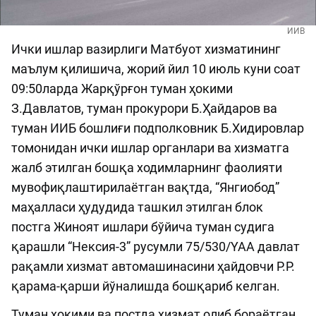
ИИВ
Ички ишлар вазирлиги Матбуот хизматининг
маълум қилишича, жорий йил 10 июль куни соат
09:50ларда Жарқўрғон туман ҳокими
З.Давлатов, туман прокурори Б.Ҳайдаров ва
туман ИИБ бошлиғи подполковник Б.Хидировлар
томонидан ички ишлар органлари ва хизматга
жалб этилган бошқа ходимларнинг фаолияти
мувофиқлаштирилаётган вақтда, “Янгиобод”
маҳалласи ҳудудида ташкил этилган блок
постга Жиноят ишлари бўйича туман судига
қарашли “Нексия-3” русумли 75/530/YAA давлат
рақамли хизмат автомашинасини ҳайдовчи Р.Р.
қарама-қарши йўналишда бошқариб келган.
Туман ҳокими ва постда хизмат олиб бораётган