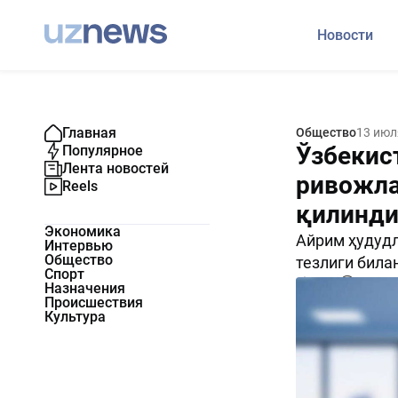
Новости
Главная
Общество
13 июл
Ўзбекис
Популярное
Лента новостей
ривожла
Reels
қилинд
Экономика
Айрим ҳудудл
Интервью
Общество
тезлиги била
Спорт
1894
0
Назначения
Происшествия
Культура