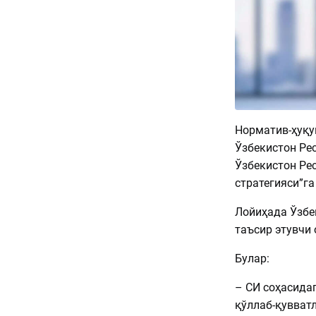
Норматив-ҳуқу
Ўзбекистон Ре
Ўзбекистон Ре
стратегияси”г
Лойиҳада Ўзбе
таъсир этувчи
Булар:
– СИ соҳасида
қўллаб-қувватл