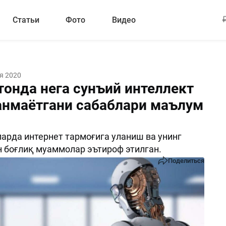
Статьи
Фото
Видео
я 2020
тонда нега сунъий интеллект
нмаётгани сабаблари маълум
и
арда интернет тармоғига уланиш ва унинг
н боғлиқ муаммолар эътироф этилган.
Поделиться