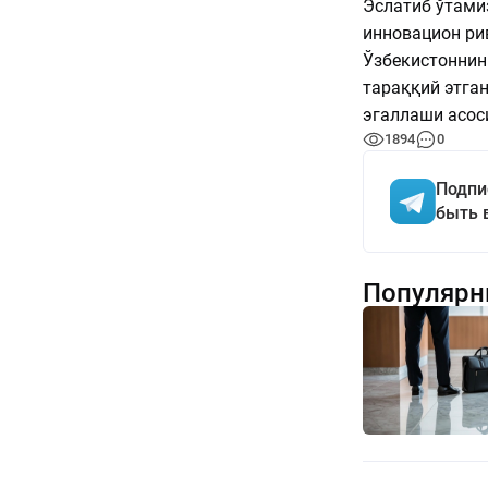
Эслатиб ўтами
инновацион ри
Ўзбекистоннин
тараққий этган
эгаллаши асос
1894
0
Подпи
быть 
Популярн