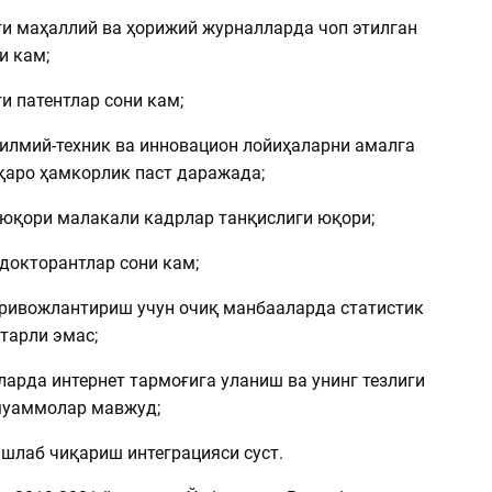
ги маҳаллий ва ҳорижий журналларда чоп этилган
и кам;
и патентлар сони кам;
 илмий-техник ва инновацион лойиҳаларни амалга
аро ҳамкорлик паст даражада;
 юқори малакали кадрлар танқислиги юқори;
докторантлар сони кам;
 ривожлантириш учун очиқ манбааларда статистик
тарли эмас;
арда интернет тармоғига уланиш ва унинг тезлиги
муаммолар мавжуд;
ишлаб чиқариш интеграцияси суст.