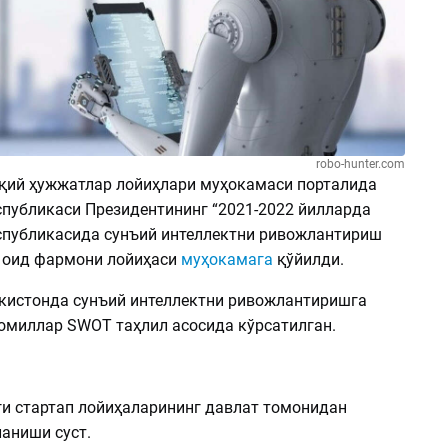
robo-hunter.com
қий ҳужжатлар лойиҳлари муҳокамаси порталида
спубликаси Президентининг “2021-2022 йилларда
спубликасида сунъий интеллектни ривожлантириш
а оид фармони лойиҳаси
муҳокамага
қўйилди.
кистонда сунъий интеллектни ривожлантиришга
 омиллар SWOT таҳлил асосида кўрсатилган.
ги стартап лойиҳаларининг давлат томонидан
аниши суст.