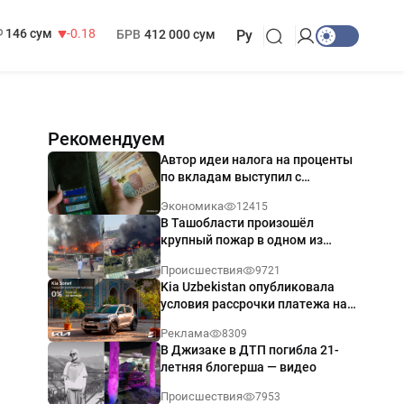
13 749 сум
32.19
МРОТ
1 271 000 сум
146 сум
-0.18
БРВ
412 000 сум
Ру
Рекомендуем
Автор идеи налога на проценты
по вкладам выступил с
разъяснением
Экономика
12415
В Ташобласти произошёл
крупный пожар в одном из
магазинов — видео
Происшествия
9721
Kia Uzbekistan опубликовала
условия рассрочки платежа на
Kia Sonet со ставкой от 0%
Реклама
8309
годовых
В Джизаке в ДТП погибла 21-
летняя блогерша — видео
Происшествия
7953