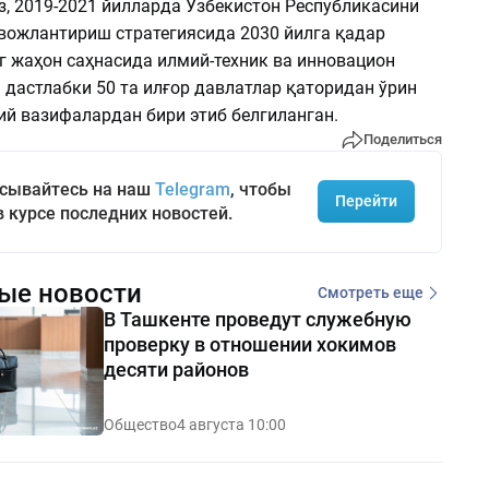
з, 2019-2021 йилларда Ўзбекистон Республикасини
вожлантириш стратегиясида 2030 йилга қадар
г жаҳон саҳнасида илмий-техник ва инновацион
 дастлабки 50 та илғор давлатлар қаторидан ўрин
ий вазифалардан бири этиб белгиланган.
Поделиться
сывайтесь на наш
Telegram
, чтобы
Перейти
в курсе последних новостей.
ые новости
Смотреть еще
В Ташкенте проведут служебную
проверку в отношении хокимов
десяти районов
Общество
4 августа 10:00