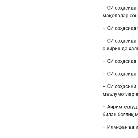
– СИ соҳасида
мақолалар сон
– СИ соҳасидаг
– СИ соҳасида
оширишда ҳалқ
– СИ соҳасида
– СИ соҳасида 
– СИ соҳасини
маълумотлар е
– Айрим ҳудудл
билан боғлиқ 
– Илм-фан ва 