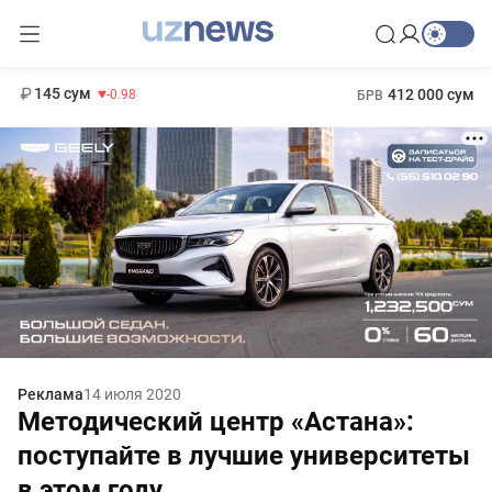
11 952 сум
36.46
13 780 сум
1 271 000 сум
30.12
МРОТ
145 сум
412 000 сум
-0.98
БРВ
Реклама
14 июля 2020
Методический центр «Астана»:
поступайте в лучшие университеты
в этом году