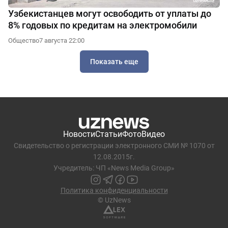
Узбекистанцев могут освободить от уплаты до
8% годовых по кредитам на электромобили
Общество
7 августа 22:00
Показать еще
Новости
Статьи
Фото
Видео
Свидетельство о регистрации электронного СМИ № 1070 от
12.08.2015г.
Учредитель: ЧП «News Media Group»
Политика конфиденциальности
© UzNews