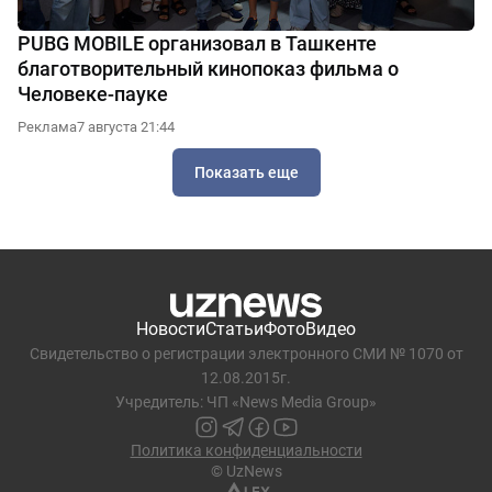
PUBG MOBILE организовал в Ташкенте
благотворительный кинопоказ фильма о
Человеке-пауке
Реклама
7 августа 21:44
Показать еще
Новости
Статьи
Фото
Видео
Свидетельство о регистрации электронного СМИ № 1070 от
12.08.2015г.
Учредитель: ЧП «News Media Group»
Политика конфиденциальности
© UzNews