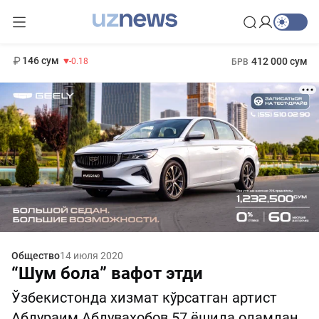
11 916 сум
28.92
13 749 сум
1 271 000 сум
32.19
МРОТ
146 сум
412 000 сум
-0.18
БРВ
Общество
14 июля 2020
“Шум бола” вафот этди
Ўзбекистонда хизмат кўрсатган артист
Абдураим Абдуваҳобов 57 ёшида оламдан