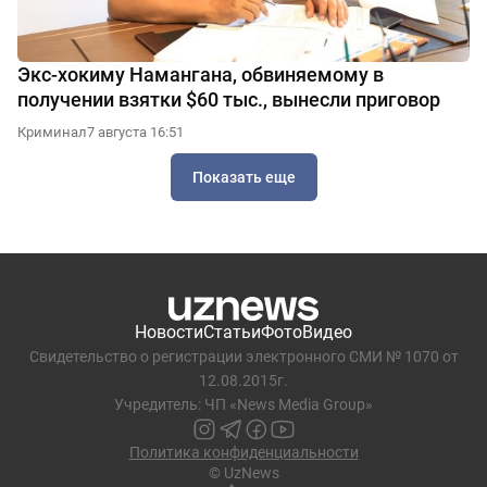
Экс-хокиму Намангана, обвиняемому в
получении взятки $60 тыс., вынесли приговор
Криминал
7 августа 16:51
Показать еще
Новости
Статьи
Фото
Видео
Свидетельство о регистрации электронного СМИ № 1070 от
12.08.2015г.
Учредитель: ЧП «News Media Group»
Политика конфиденциальности
© UzNews