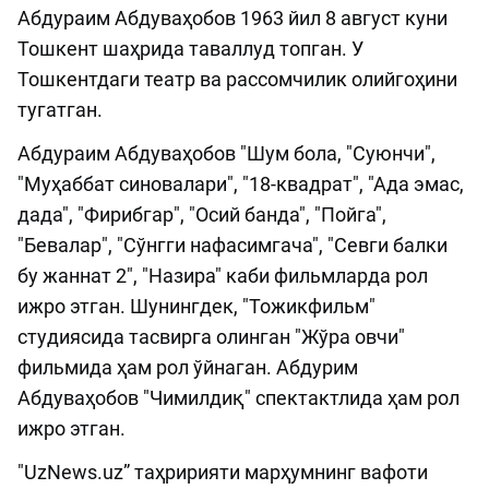
Абдураим Абдуваҳобов 1963 йил 8 август куни
Тошкент шаҳрида таваллуд топган. У
Тошкентдаги театр ва рассомчилик олийгоҳини
тугатган.
Абдураим Абдуваҳобов "Шум бола, "Суюнчи",
"Муҳаббат синовалари", "18-квадрат", "Ада эмас,
дада", "Фирибгар", "Осий банда", "Пойга",
"Бевалар", "Сўнгги нафасимгача", "Севги балки
бу жаннат 2", "Назира" каби фильмларда рол
ижро этган. Шунингдек, "Тожикфильм"
студиясида тасвирга олинган "Жўра овчи"
фильмида ҳам рол ўйнаган. Абдурим
Абдуваҳобов "Чимилдиқ" спектактлида ҳам рол
ижро этган.
"UzNews.uz” таҳририяти марҳумнинг вафоти