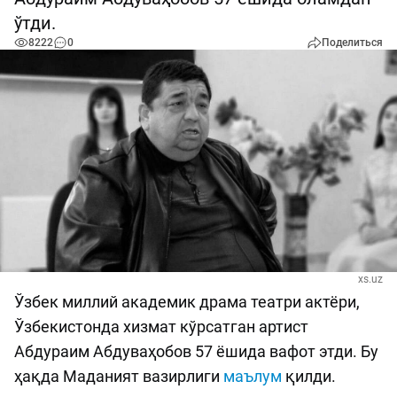
ўтди.
8222
0
Поделиться
xs.uz
Ўзбек миллий академик драма театри актёри,
Ўзбекистонда хизмат кўрсатган артист
Абдураим Абдуваҳобов 57 ёшида вафот этди. Бу
ҳақда Маданият вазирлиги
маълум
қилди.