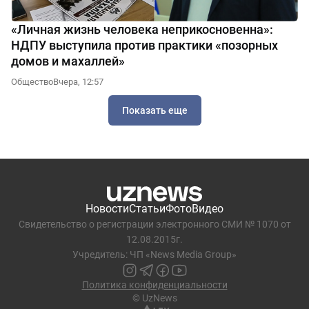
«Личная жизнь человека неприкосновенна»:
НДПУ выступила против практики «позорных
домов и махаллей»
Общество
Вчера, 12:57
Показать еще
Новости
Статьи
Фото
Видео
Свидетельство о регистрации электронного СМИ № 1070 от
12.08.2015г.
Учредитель: ЧП «News Media Group»
Политика конфиденциальности
© UzNews