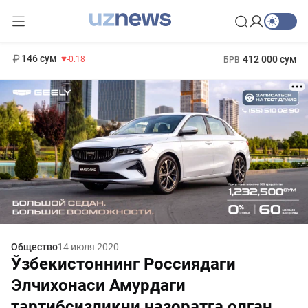
11 916 сум
28.92
13 749 сум
1 271 000 сум
32.19
МРОТ
146 сум
412 000 сум
-0.18
БРВ
Общество
14 июля 2020
Ўзбекистоннинг Россиядаги
Элчихонаси Амурдаги
тартибсизликни назоратга олган