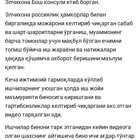
Элчихона Бош консули етиб борган.
Элчихона россиялик ҳамкорлар билан
биргаликда можарони келтириб чиқарган сабаб
ва шарт-шароитларни ўрганиш, муаммонинг
барча томонлар учун мақбул бўлган ечимни
топиш бўйича иш жараёни ва натижалари
ҳақида қўшимча ахборот беришини маълум
қилган.
Кеча ижтимоий тармоқларда кўплаб
ишчиларнинг уюшган ҳолда иш жойи
маъмурияти биносига киришгани ва
тартибсизликлар келтириб чиқаргани акс этган
видео тарқалган эди.
Ишчилар бинони тарк этганидан кейин видеога
олган шахснинг айтишича бино ичи ағдар-тўнтар