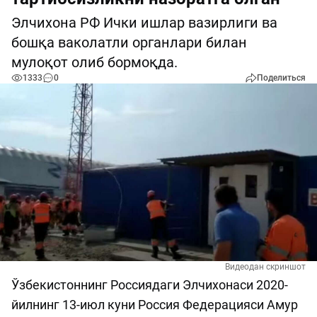
Элчихона РФ Ички ишлар вазирлиги ва
бошқа ваколатли органлари билан
мулоқот олиб бормоқда.
1333
0
Поделиться
Видеодан скриншот
Ўзбекистоннинг Россиядаги Элчихонаси 2020-
йилнинг 13-июл куни Россия Федерацияси Aмур