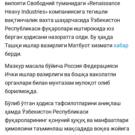
вилояти Свободний туманидаги «Renaissance
Heavy Industries» компаниясига тегишли
вақтинчалик вахта шаҳарчасида Ўзбекистон
Республикаси фуқаролари иштирокида юз
берган ҳодисани назоратга олди. Бу ҳақда
Ташқи ишлар вазирлиги Матбуот хизмати
хабар
берди.
Мазкур масала бўйича Россия Федерацияси
Ички ишлар вазирлиги ва бошқа ваколатли
органлари билан мунтазам мулоқот олиб
борилмоқда.
Бўлиб ўтган ҳодиса тафсилотларини аниқлаш
ҳамда Ўзбекистон Республикаси
фуқароларининг қонуний ҳуқуқ ва манфаатлари
ҳимоясини таъминлаш мақсадида воқеа жойига