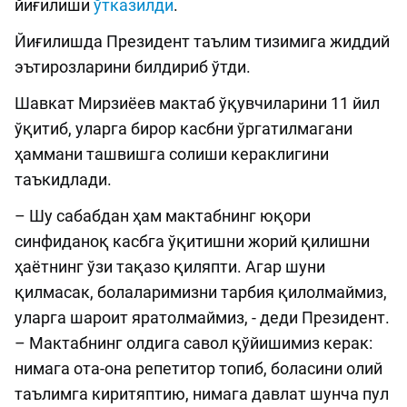
йиғилиши
ўтказилди
.
Йиғилишда Президент таълим тизимига жиддий
эътирозларини билдириб ўтди.
Шавкат Мирзиёев мактаб ўқувчиларини 11 йил
ўқитиб, уларга бирор касбни ўргатилмагани
ҳаммани ташвишга солиши кераклигини
таъкидлади.
– Шу сабабдан ҳам мактабнинг юқори
синфиданоқ касбга ўқитишни жорий қилишни
ҳаётнинг ўзи тақазо қиляпти. Агар шуни
қилмасак, болаларимизни тарбия қилолмаймиз,
уларга шароит яратолмаймиз, - деди Президент.
– Мактабнинг олдига савол қўйишимиз керак:
нимага ота-она репетитор топиб, боласини олий
таълимга киритяптию, нимага давлат шунча пул