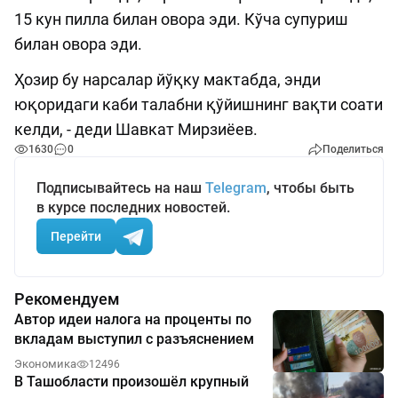
15 кун пилла билан овора эди. Кўча супуриш
билан овора эди.
Ҳозир бу нарсалар йўқку мактабда, энди
юқоридаги каби талабни қўйишнинг вақти соати
келди, - деди Шавкат Мирзиёев.
1630
0
Поделиться
Подписывайтесь на наш
Telegram
, чтобы быть
в курсе последних новостей.
Перейти
Рекомендуем
Автор идеи налога на проценты по
вкладам выступил с разъяснением
Экономика
12496
В Ташобласти произошёл крупный