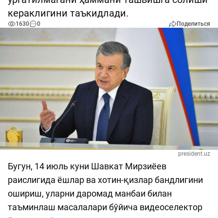
кераклигини таъкидлади.
1630
0
Поделиться
president.uz
Бугун, 14 июль куни Шавкат Мирзиёев
раислигида ёшлар ва хотин-қизлар бандлигини
ошириш, уларни даромад манбаи билан
таъминлаш масалалари бўйича видеоселектор