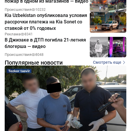
пожар в одном из магазинов — видео
Происшествия
10232
Kia Uzbekistan опубликовала условия
рассрочки платежа на Kia Sonet со
ставкой от 0% годовых
Реклама
8341
В Джизаке в ДТП погибла 21-летняя
блогерша — видео
Происшествия
8048
Популярные новости
Смотреть еще