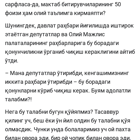
сарфласа-да, мактаб битирувчиларининг 50
фоизи ҳам олий таълимга кирмаяпти?
Шунингдек, давлат раҳбари йиғилишда иштирок
этаётган депутатлар ва Олий Мажлис
палаталарининг раҳбарларига бу борадаги
қонунчиликни ўрганиб чиқиш кераклигини айтиб
ўтди.
– Мана депутатлар ўтирибди, кенгашимизнинг
иккита раҳбари ўтирибди – бу борадаги
қонунларни кўриб чиқиш керак. Буям адолатли
талабми?!
Нега бу талабни бугун қўйяпмиз? Тасаввур
қилинг уч, беш ёки ўн йил олдин бу талабни қўя
олмасдик. Чунки унда болаларимиз уч ой пахта
билан овора эди, бир ой чопиқ билан овора эди,