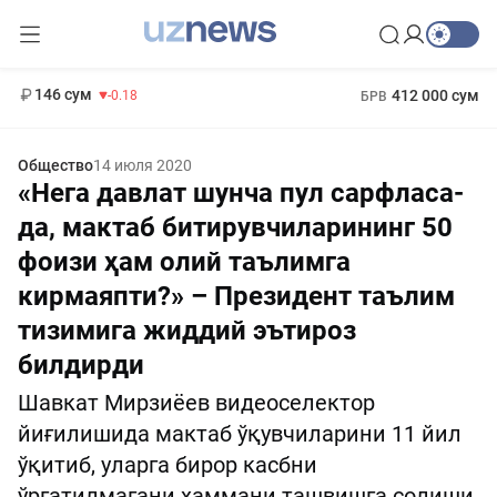
11 916 сум
28.92
13 749 сум
1 271 000 сум
32.19
МРОТ
146 сум
412 000 сум
-0.18
БРВ
Общество
14 июля 2020
«Нега давлат шунча пул сарфласа-
да, мактаб битирувчиларининг 50
фоизи ҳам олий таълимга
кирмаяпти?» – Президент таълим
тизимига жиддий эътироз
билдирди
Шавкат Мирзиёев видеоселектор
йиғилишида мактаб ўқувчиларини 11 йил
ўқитиб, уларга бирор касбни
ўргатилмагани ҳаммани ташвишга солиши