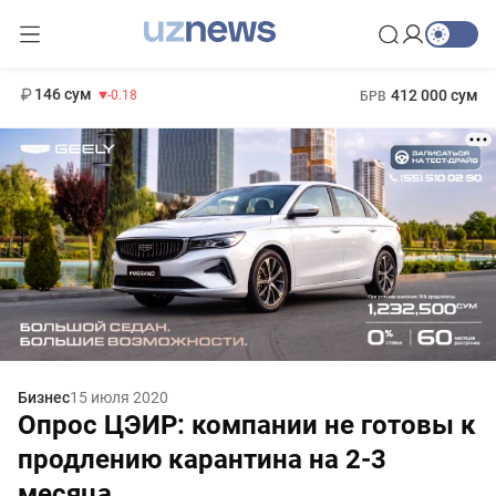
11 916 сум
28.92
13 749 сум
1 271 000 сум
32.19
МРОТ
146 сум
412 000 сум
-0.18
БРВ
Бизнес
15 июля 2020
Опрос ЦЭИР: компании не готовы к
продлению карантина на 2-3
месяца