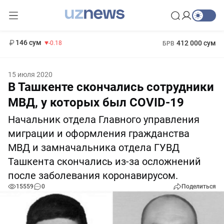
11 916 сум
28.92
13 749 сум
1 271 000 сум
32.19
МРОТ
146 сум
412 000 сум
-0.18
БРВ
15 июля 2020
В Ташкенте скончались сотрудники
МВД, у которых был COVID-19
Начальник отдела Главного управления
миграции и оформления гражданства
МВД и замначальника отдела ГУВД
Ташкента скончались из-за осложнений
после заболевания коронавирусом.
15559
0
Поделиться