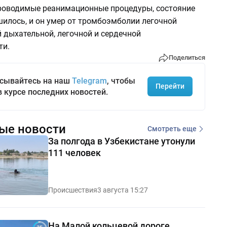
роводимые реанимационные процедуры, состояние
шилось, и он умер от тромбоэмболии легочной
й дыхательной, легочной и сердечной
ти.
Поделиться
сывайтесь на наш
Telegram
, чтобы
Перейти
в курсе последних новостей.
ые новости
Смотреть еще
За полгода в Узбекистане утонули
111 человек
Происшествия
3 августа 15:27
На Малой кольцевой дороге