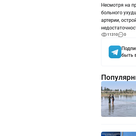
Несмотря на п
больного ухуд
артерии, остро
недостаточнос
11310
0
Подпи
быть 
Популярн