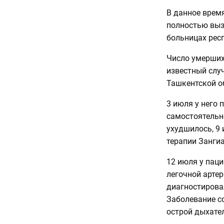
В данное врем
полностью выз
больницах респ
Число умерших
известный случ
Ташкентской о
3 июля у него 
самостоятельно
ухудшилось, 9
терапии Занги
12 июля у пац
легочной артер
диагностирова
Заболевание с
острой дыхате