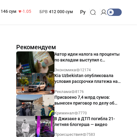
13 717 сум
-25.83
МРОТ
1 271 000 сум
146 сум
-1.05
БРВ
412 000 сум
Ру
Рекомендуем
Автор идеи налога на проценты
по вкладам выступил с
разъяснением
Экономика
12174
Kia Uzbekistan опубликовала
условия рассрочки платежа на
Kia Sonet со ставкой от 0%
Реклама
8176
годовых
Присвоено 7,4 млрд сумов:
вынесен приговор по делу об
обрушении путепровода в
Криминал
7770
Ташкенте
В Джизаке в ДТП погибла 21-
летняя блогерша — видео
Происшествия
7583