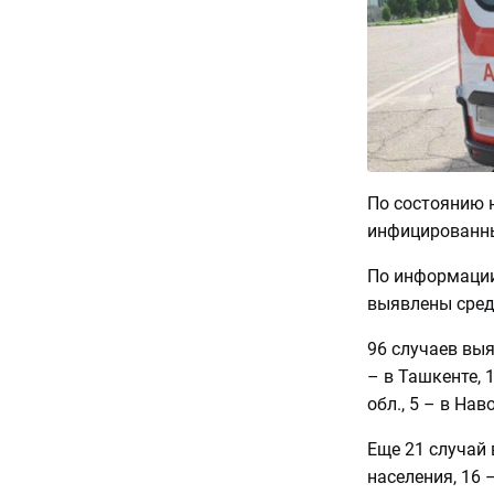
По состоянию н
инфицированных
По информации
выявлены среди
96 случаев выя
– в Ташкенте, 
обл., 5 – в На
Еще 21 случай 
населения, 16 