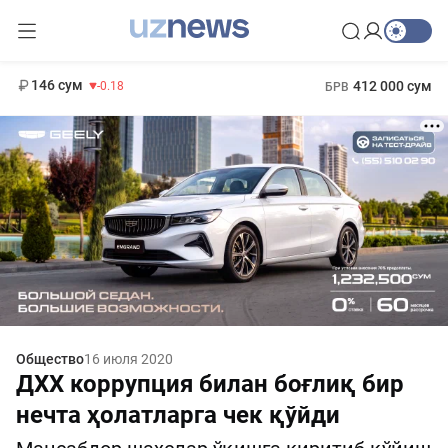
13 749 сум
32.19
146 сум
412 000 сум
-0.18
БРВ
11 916 сум
1 271 000 сум
28.92
МРОТ
Общество
16 июля 2020
ДХХ коррупция билан боғлиқ бир
нечта ҳолатларга чек қўйди