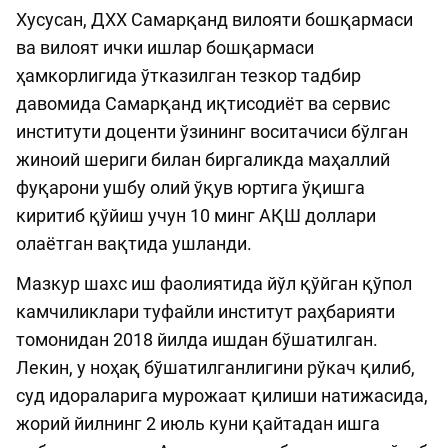
Хусусан, ДХХ Самарқанд вилояти бошқармаси
ва вилоят ички ишлар бошқармаси
ҳамкорлигида ўтказилган тезкор тадбир
давомида Самарқанд иқтисодиёт ва сервис
институти доценти ўзининг воситачиси бўлган
жиноий шериги билан биргаликда маҳаллий
фуқарони ушбу олий ўқув юртига ўқишга
киритиб қўйиш учун 10 минг АҚШ доллари
олаётган вақтида ушланди.
Мазкур шахс иш фаолиятида йўл қўйган қўпол
камчиликлари туфайли институт раҳбарияти
томонидан 2018 йилда ишдан бўшатилган.
Лекин, у ноҳақ бўшатилганлигини рўкач қилиб,
суд идораларига мурожаат қилиши натижасида,
жорий йилнинг 2 июль куни қайтадан ишга