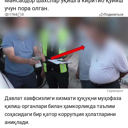
Мансабдор шахслар ўқишга киритиб қўйиш
учун пора олган.
1764
0
Поделиться
Скриншот
Давлат хавфсизлиги хизмати ҳуқуқни муҳофаза
қилиш органлари билан ҳамкорликда таълим
соҳасидаги бир қатор коррупция ҳолатларини
аниқлади.