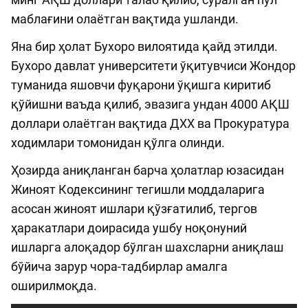
маблағини олаётган вақтида ушланди.
Яна бир ҳолат Бухоро вилоятида қайд этилди.
Бухоро давлат университети ўқитувчиси Жондор
туманида яшовчи фуқарони ўқишга киритиб
қўйишни ваъда қилиб, эвазига ундан 4000 АҚШ
доллари олаётган вақтида ДХХ ва Прокуратура
ходимлари томонидан қўлга олинди.
Ҳозирда аниқланган барча ҳолатлар юзасидан
Жиноят Кодексининг тегишли моддаларига
асосан жиноят ишлари қўзғатилиб, тергов
ҳаракатлари доирасида ушбу ноқонуний
ишларга алоқадор бўлган шахсларни аниқлаш
бўйича зарур чора-тадбирлар амалга
оширилмоқда.