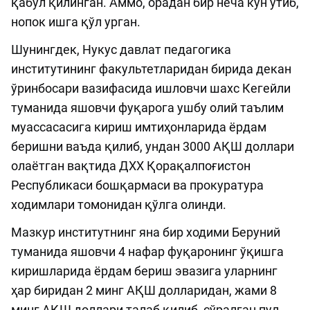
қабул қилинган. Аммо, орадан бир неча кун ўтиб,
нопок ишга қўл урган.
Шунингдек, Нукус давлат педагогика
институтининг факультетларидан бирида декан
ўринбосари вазифасида ишловчи шахс Кегейли
туманида яшовчи фуқарога ушбу олий таълим
муассасасига кириш имтиҳонларида ёрдам
беришни ваъда қилиб, ундан 3000 АҚШ доллари
олаётган вақтида ДХХ Қорақалпоғистон
Республикаси бошқармаси ва прокуратура
ходимлари томонидан қўлга олинди.
Мазкур институтнинг яна бир ходими Беруний
туманида яшовчи 4 нафар фуқаронинг ўқишга
киришларида ёрдам бериш эвазига уларнинг
ҳар биридан 2 минг АҚШ долларидан, жами 8
минг АҚШ доллари талаб қилиб, сўралган пул