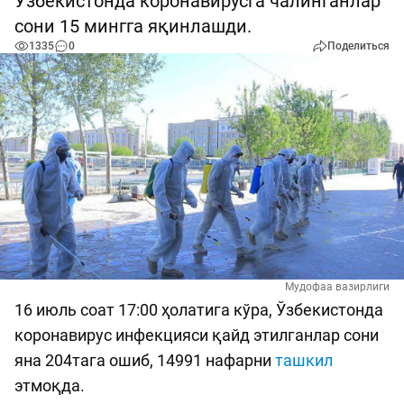
Ўзбекистонда коронавирусга чалинганлар
сони 15 мингга яқинлашди.
1335
0
Поделиться
Мудофаа вазирлиги
16 июль соат 17:00 ҳолатига кўра, Ўзбекистонда
коронавирус инфекцияси қайд этилганлар сони
яна 204тага ошиб, 14991 нафарни
ташкил
этмоқда.