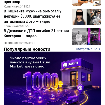
приговор
Криминал
11824
В Ташкенте мужчина вымогал у
девушки $3000, шантажируя её
интимными фото — видео
Криминал
9055
В Джизаке в ДТП погибла 21-летняя
блогерша — видео
Происшествия
8971
Популярные новости
Смотреть еще