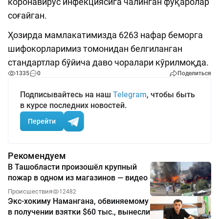
коронавирус инфекциясига чалинган фуқаролар
соғайган.
Ҳозирда мамлакатимизда 6263 нафар беморга
шифокорларимиз томонидан белгиланган
стандартлар бўйича даво чоралари кўрилмоқда.
1335
0
Поделиться
Подписывайтесь на наш
Telegram
, чтобы быть
в курсе последних новостей.
Перейти
Рекомендуем
В Ташобласти произошёл крупный
пожар в одном из магазинов — видео
Происшествия
12482
Экс-хокиму Намангана, обвиняемому
в получении взятки $60 тыс., вынесли