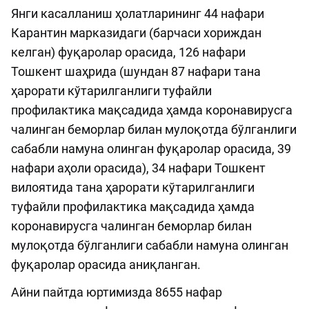
Янги касалланиш ҳолатларининг 44 нафари
Карантин марказидаги (барчаси хориждан
келган) фуқаролар орасида, 126 нафари
Тошкент шаҳрида (шундан 87 нафари тана
ҳарорати кўтарилганлиги туфайли
профилактика мақсадида ҳамда коронавирусга
чалинган беморлар билан мулоқотда бўлганлиги
сабабли намуна олинган фуқаролар орасида, 39
нафари аҳоли орасида), 34 нафари Тошкент
вилоятида тана ҳарорати кўтарилганлиги
туфайли профилактика мақсадида ҳамда
коронавирусга чалинган беморлар билан
мулоқотда бўлганлиги сабабли намуна олинган
фуқаролар орасида аниқланган.
Айни пайтда юртимизда 8655 нафар