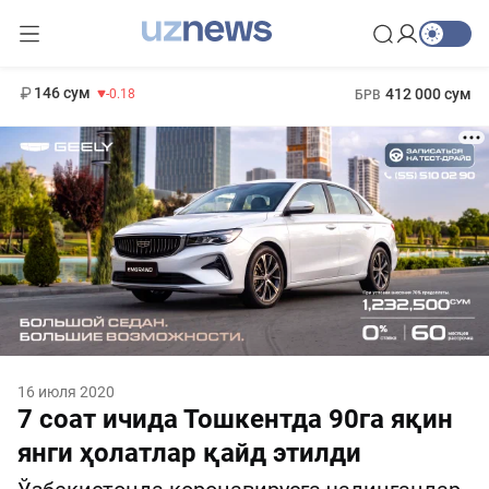
11 916 сум
28.92
13 749 сум
1 271 000 сум
32.19
МРОТ
146 сум
412 000 сум
-0.18
БРВ
16 июля 2020
7 соат ичида Тошкентда 90га яқин
янги ҳолатлар қайд этилди