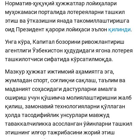
Норматив-ҳуқуқий ҳужжатлар лойиҳалари
муҳокамаси порталида лотереяларни ташкил
этиш ва ўтказишни янада такомиллаштиришга
оид Президент қарори лойиҳаси эълон
қилинди
.
Унга кўра, Капитал бозорини ривожлантириш
агентлиги Ўзбекистон ҳудудидаги ягона лотерея
ташкилотчиси сифатида кўрсатилмоқда.
Мазкур ҳужжат ижтимоий аҳамиятга эга,
жумладан спорт, соғлиқни сақлаш, таълим ва
маданият соҳасидаги дастурларни амалга
ошириш учун қўшимча молиялаштиришни жалб
қилиш, замонавий технологияларни қўллаган
ҳолда тасодифийлик унсурлари мавжуд
таваккалчиликка асосланган ўйинларни ташкил
этишнинг илғор тажрибасини жорий этиш