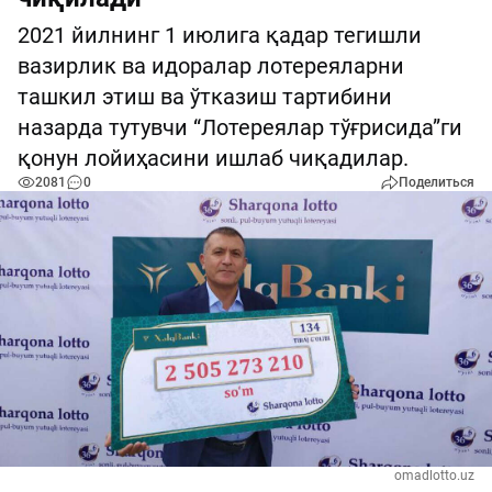
2021 йилнинг 1 июлига қадар тегишли
вазирлик ва идоралар лотереяларни
ташкил этиш ва ўтказиш тартибини
назарда тутувчи “Лотереялар тўғрисида”ги
қонун лойиҳасини ишлаб чиқадилар.
2081
0
Поделиться
omadlotto.uz