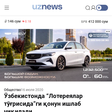
11 916 сум
28.92
13 749 сум
1 271 000 сум
32.19
МРОТ
146 сум
412 000 сум
-0.18
БРВ
Общество
16 июля 2020
Ўзбекистонда “Лотереялар
тўғрисида”ги қонун ишлаб
чиқилади