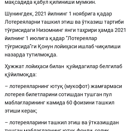
мақсадида қабул қилиниши мумкин.
Шунингдек, 2021 йилнинг 1 ноябрига қадар
Лотереяларни ташкил этиш ва ўтказиш тартиби
тўғрисидаги Низомнинг янги таҳрири ҳамда 2021
йилнинг 1 июлига қадар “Лотереялар
тўғрисида”ги Қонун лойиҳаси ишлаб чиқилиши
назарда тутилмоқда.
Ҳужжат лойиҳаси билан қуйидагилар белгилаб
қўйилмоқда:
– лотереяларнинг ютуқ (мукофот) жамғармаси
лотерея билетларини сотишдан тушган пул
маблағларининг камида 60 фоизини ташкил
этиши керак;
– лотереяларини ташкил этиш ва ўтказишдан
тушган маблағларнинг ютуқ фонди, солиқ