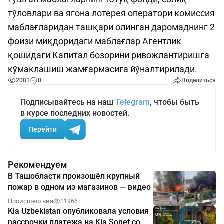
тўловлари ва ягона лотерея оператори комиссия
маблағларидан ташқари олинган даромаднинг 2
фоизи миқдоридаги маблағлар Агентлик
қошидаги Капитал бозорини ривожлантиришга
кўмаклашиш жамғармасига йўналтирилади.
2081
0
Поделиться
Подписывайтесь на наш
Telegram
, чтобы быть
в курсе последних новостей.
Перейти
Рекомендуем
В Ташобласти произошёл крупный
пожар в одном из магазинов — видео
Происшествия
11966
Kia Uzbekistan опубликовала условия
рассрочки платежа на Kia Sonet со