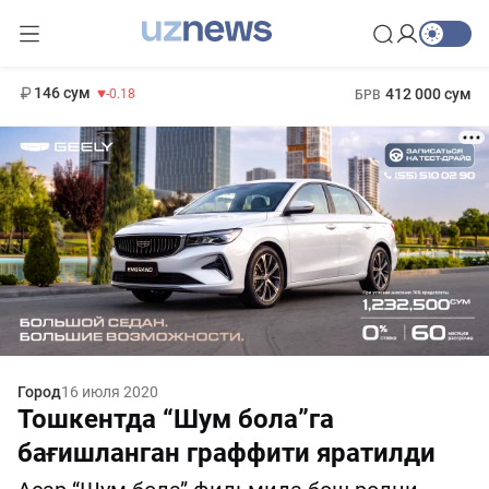
11 916 сум
28.92
13 749 сум
1 271 000 сум
32.19
МРОТ
146 сум
412 000 сум
-0.18
БРВ
Город
16 июля 2020
Тошкентда “Шум бола”га
бағишланган граффити яратилди