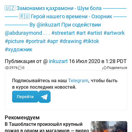
🇺🇿 Замонамиз қаҳрамони - Шум бола ----------------
--------- 🇷🇺 Герой нашего времени - Озорник ---------
---------------- By @inkuzart При содействии
@abduraymond . . . #streetart #art #artist #artwork
#picture #portrait #арт #drawing #tiktok
#художник
Публикация от @
inkuzart
16 Июл 2020 в 1:28 PDT
2976
0
Поделиться
Подписывайтесь на наш
Telegram
, чтобы быть
в курсе последних новостей.
Перейти
Рекомендуем
В Ташобласти произошёл крупный
пожар в одном из магазинов — видео