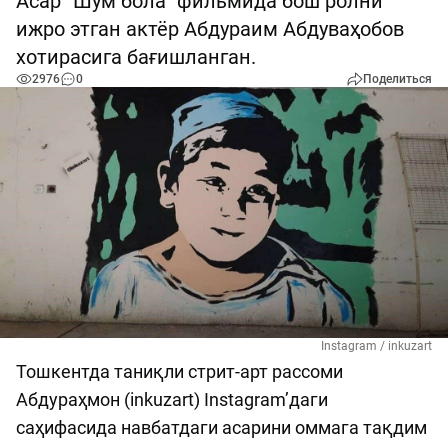
Асар “Шум бола” фильмида бош ролни
ижро этган актёр Абдураим Абдуваҳобов
хотирасига бағишланган.
2976
0
Поделиться
Instagram / inkuzart
Тошкентда таниқли стрит-арт рассоми
Абдураҳмон (inkuzart) Instagram’даги
саҳифасида навбатдаги асарини оммага тақдим