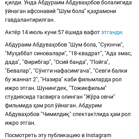
қилди. Унда Абдураим Абдуваҳобов болалигида
ўйнаган афсонавий “Шум бола” қаҳрамони
гавдалантирилган.
Актёр 14 июль куни 57 ёшида вафот
этганди
.
Абдураим Абдуваҳобов "Шум бола, "Суюнчи",
"Муҳаббат синовалари", "18-квадрат", "Ада эмас,
дада", "Фирибгар", "Осий банда", "Пойга",
"Бевалар", "Сўнгги нафасимгача", "Севги балки
бу жаннат 2", "Назира" каби фильмларда рол
ижро этган. Шунингдек, "Тожикфильм"
студиясида тасвирга олинган "Жўра овчи"
фильмида ҳам рол ўйнаган. Абдурим
Абдуваҳобов "Чимилдиқ" спектактлида ҳам рол
ижро этган.
Посмотреть эту публикацию в Instagram