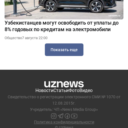
Узбекистанцев могут освободить от уплаты до
8% годовых по кредитам на электромобили
Общество
7 августа 22:00
Показать еще
Новости
Статьи
Фото
Видео
Свидетельство о регистрации электронного СМИ № 1070 от
12.08.2015г.
Учредитель: ЧП «News Media Group»
Политика конфиденциальности
© UzNews