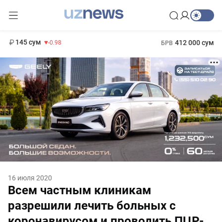
11 952 сум
36.46
13 780 сум
1 271 000 сум
30.12
МРОТ
145 сум
412 000 сум
-0.98
БРВ
16 июля 2020
Всем частным клиникам
разрешили лечить больных с
коронавирусом и проводить ПЦР-