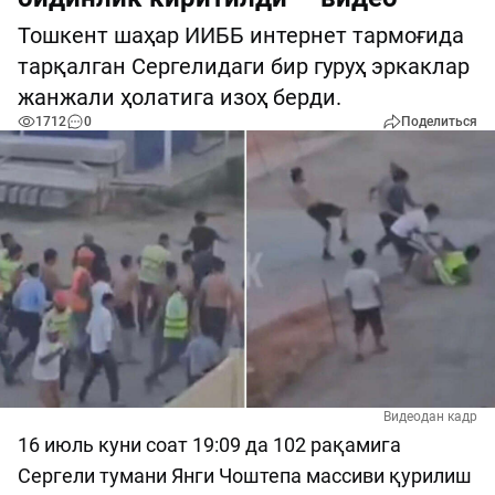
Тошкент шаҳар ИИББ интернет тармоғида
тарқалган Сергелидаги бир гуруҳ эркаклар
жанжали ҳолатига изоҳ берди.
1712
0
Поделиться
Видеодан кадр
16 июль куни соат 19:09 да 102 рақамига
Сергели тумани Янги Чоштепа массиви қурилиш