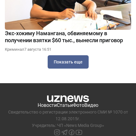
Экс-хокиму Намангана, обвиняемому в
получении взятки $60 тыс., вынесли приговор
Криминал
7 августа 16:51
Показать еще
Новости
Статьи
Фото
Видео
Свидетельство о регистрации электронного СМИ № 1070 от
12.08.2015г.
Учредитель: ЧП «News Media Group»