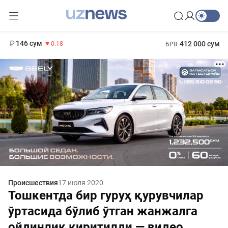
11 916 сум
28.92
13 749 сум
1 271 000 сум
32.19
МРОТ
146 сум
412 000 сум
-0.18
БРВ
Происшествия
17 июля 2020
Тошкентда бир гуруҳ қурувчилар
ўртасида бўлиб ўтган жанжалга
ойдинлик киритилди — видео