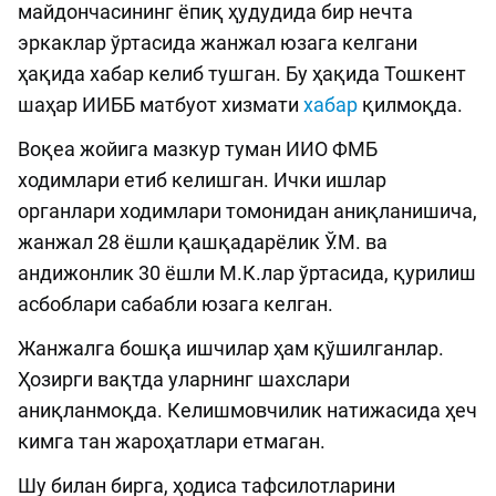
майдончасининг ёпиқ ҳудудида бир нечта
эркаклар ўртасида жанжал юзага келгани
ҳақида хабар келиб тушган. Бу ҳақида Тошкент
шаҳар ИИББ матбуот хизмати
хабар
қилмоқда.
Воқеа жойига мазкур туман ИИО ФМБ
ходимлари етиб келишган. Ички ишлар
органлари ходимлари томонидан аниқланишича,
жанжал 28 ёшли қашқадарёлик Ў.М. ва
андижонлик 30 ёшли М.К.лар ўртасида, қурилиш
асбоблари сабабли юзага келган.
Жанжалга бошқа ишчилар ҳам қўшилганлар.
Ҳозирги вақтда уларнинг шахслари
аниқланмоқда. Келишмовчилик натижасида ҳеч
кимга тан жароҳатлари етмаган.
Шу билан бирга, ҳодиса тафсилотларини