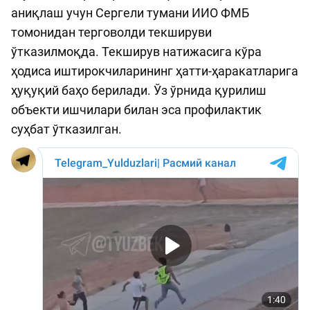
аниқлаш учун Сергели тумани ИИО ФМБ
томонидан терговолди текшируви
ўтказилмоқда. Текширув натижасига кўра
ҳодиса иштирокчиларининг ҳатти-ҳаракатларига
ҳуқуқий баҳо берилади. Ўз ўрнида қурилиш
объекти ишчилари билан эса профилактик
суҳбат ўтказилган.