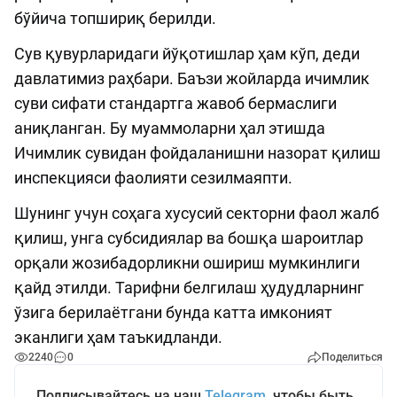
бўйича топшириқ берилди.
Сув қувурларидаги йўқотишлар ҳам кўп, деди
давлатимиз раҳбари. Баъзи жойларда ичимлик
суви сифати стандартга жавоб бермаслиги
аниқланган. Бу муаммоларни ҳал этишда
Ичимлик сувидан фойдаланишни назорат қилиш
инспекцияси фаолияти сезилмаяпти.
Шунинг учун соҳага хусусий секторни фаол жалб
қилиш, унга субсидиялар ва бошқа шароитлар
орқали жозибадорликни ошириш мумкинлиги
қайд этилди. Тарифни белгилаш ҳудудларнинг
ўзига берилаётгани бунда катта имконият
эканлиги ҳам таъкидланди.
2240
0
Поделиться
Подписывайтесь на наш
Telegram
, чтобы быть