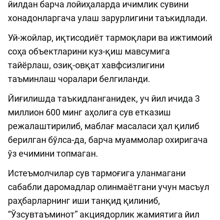
йилдан барча лойиҳаларда ичимлик сувини
хонадонларгача улаш зарурлигини таъкидлади.
Уй-жойлар, иқтисодиёт тармоқлари ва ижтимоий
соҳа объектларини куз-қиш мавсумига
тайёрлаш, озиқ-овқат хавфсизлигини
таъминлаш чоралари белгиланди.
Йиғилишда таъкидланганидек, уч йил ичида 3
миллион 600 минг аҳолига сув етказиш
режалаштирилиб, маблағ масаласи ҳал қилиб
берилган бўлса-да, барча муаммолар охиригача
ўз ечимини топмаган.
Истеъмолчилар сув тармоғига уланмагани
сабабли даромадлар олинмаётгани учун масъул
раҳбарларнинг иши танқид қилиниб,
“Ўзсувтаъминот” акциядорлик жамиятига йил