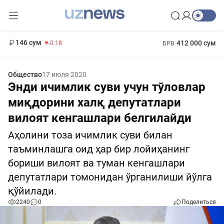
11 916 сум
28.92
13 749 сум
1 271 000 сум
32.19
МРОТ
146 сум
412 000 сум
-0.18
БРВ
Общество
17 июля 2020
Энди ичимлик суви учун тўловлар
миқдорини халқ депутатлари
вилоят кенгашлари белгилайди
Аҳолини тоза ичимлик суви билан
таъминлашга оид ҳар бир лойиҳанинг
бориши вилоят ва туман кенгашлари
депутатлари томонидан ўрганилиши йўлга
қўйилади.
2240
0
Поделиться