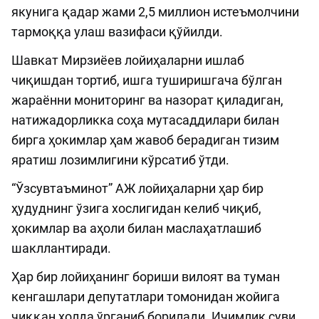
якунига қадар жами 2,5 миллион истеъмолчини
тармоққа улаш вазифаси қўйилди.
Шавкат Мирзиёев лойиҳаларни ишлаб
чиқишдан тортиб, ишга туширишгача бўлган
жараённи мониторинг ва назорат қиладиган,
натижадорликка соҳа мутасаддилари билан
бирга ҳокимлар ҳам жавоб берадиган тизим
яратиш лозимлигини кўрсатиб ўтди.
“Ўзсувтаъминот” АЖ лойиҳаларни ҳар бир
ҳудуднинг ўзига хослигидан келиб чиқиб,
ҳокимлар ва аҳоли билан маслаҳатлашиб
шакллантиради.
Ҳар бир лойиҳанинг бориши вилоят ва туман
кенгашлари депутатлари томонидан жойига
чиққан ҳолда ўрганиб борилади. Ичимлик суви