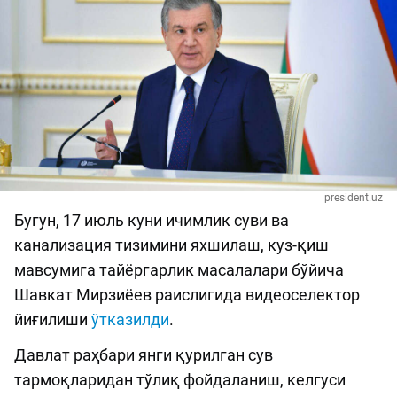
president.uz
Бугун, 17 июль куни ичимлик суви ва
канализация тизимини яхшилаш, куз-қиш
мавсумига тайёргарлик масалалари бўйича
Шавкат Мирзиёев раислигида видеоселектор
йиғилиши
ўтказилди
.
Давлат раҳбари янги қурилган сув
тармоқларидан тўлиқ фойдаланиш, келгуси