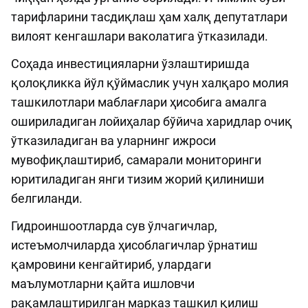
тарифларини тасдиқлаш ҳам халқ депутатлари
вилоят кенгашлари ваколатига ўтказилади.
Соҳада инвестицияларни ўзлаштиришда
қолоқликка йўл қўймаслик учун халқаро молия
ташкилотлари маблағлари ҳисобига амалга
ошириладиган лойиҳалар бўйича харидлар очиқ
ўтказиладиган ва уларнинг ижроси
мувофиқлаштириб, самарали мониторинги
юритиладиган янги тизим жорий қилиниши
белгиланди.
Гидроиншоотларда сув ўлчагичлар,
истеъмолчиларда ҳисоблагичлар ўрнатиш
қамровини кенгайтириб, улардаги
маълумотларни қайта ишловчи
рақамлаштирилган марказ ташкил қилиш