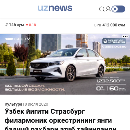
11 916 сум
28.92
13 749 сум
1 271 000 сум
32.19
МРОТ
146 сум
412 000 сум
-0.18
БРВ
Культура
18 июля 2020
Ўзбек йигити Страсбург
филармоник оркестрининг янги
бадиий раҳбари этиб тайинланди