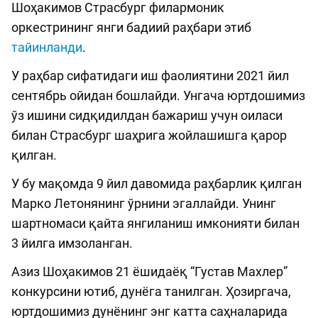
Шоҳакимов Страсбург филармоник
оркестрининг янги бадиий раҳбари этиб
тайинланди
.
У раҳбар сифатидаги иш фаолиятини 2021 йил
сентябрь ойидан бошлайди. Унгача юртдошимиз
ўз ишини сидқидилдан бажариш учун оиласи
билан Страсбург шаҳрига жойлашишга қарор
қилган.
У бу мақомда 9 йил давомида раҳбарлик қилган
Марко Летонянинг ўрнини эгаллайди. Унинг
шартномаси қайта янгиланиш имконияти билан
3 йилга имзоланган.
Азиз Шоҳакимов 21 ёшидаёқ “Густав Махлер”
конкурсини ютиб, дунёга танилган. Ҳозиргача,
юртдошимиз дунёнинг энг катта саҳналарида