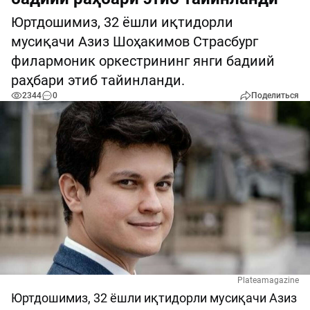
Юртдошимиз, 32 ёшли иқтидорли
мусиқачи Азиз Шоҳакимов Страсбург
филармоник оркестрининг янги бадиий
раҳбари этиб тайинланди.
2344
0
Поделиться
Plateamagazine
Юртдошимиз, 32 ёшли иқтидорли мусиқачи Азиз