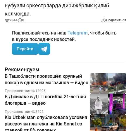
нуфузли оркестрларда дирижёрлик қилиб
келмоқда.
2344
0
Поделиться
Подписывайтесь на наш
Telegram
, чтобы быть
в курсе последних новостей.
Перейти
Рекомендуем
В Ташобласти произошёл крупный
пожар в одном из магазинов — видео
Происшествия
12096
В Джизаке в ДТП погибла 21-летняя
блогерша — видео
Происшествия
8592
Kia Uzbekistan опубликовала условия
рассрочки платежа на Kia Sonet со
ставкой от 0% годовых