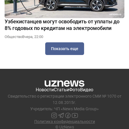
Узбекистанцев могут освободить от уплаты до
8% годовых по кредитам на электромобили
Общество
Вчера, 22:00
Показать еще
Новости
Статьи
Фото
Видео
Свидетельство о регистрации электронного СМИ № 1070 от
12.08.2015г.
Учредитель: ЧП «News Media Group»
Политика конфиденциальности
© UzNews