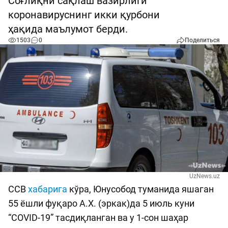
Соғлиқни сақлаш вазирлиги
коронавируснинг икки қурбони
ҳақида маълумот берди.
1503
0
Поделиться
UzNews.uz
ССВ
хабарига
кўра, Юнусобод туманида яшаган
55 ёшли фуқаро А.Х. (эркак)да 5 июль куни
“COVID-19” тасдиқланган ва у 1-сон шаҳар