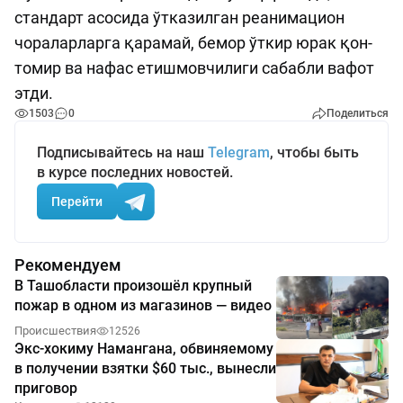
стандарт асосида ўтказилган реанимацион
чораларларга қарамай, бемор ўткир юрак қон-
томир ва нафас етишмовчилиги сабабли вафот
этди.
1503
0
Поделиться
Подписывайтесь на наш
Telegram
, чтобы быть
в курсе последних новостей.
Перейти
Рекомендуем
В Ташобласти произошёл крупный
пожар в одном из магазинов — видео
Происшествия
12526
Экс-хокиму Намангана, обвиняемому
в получении взятки $60 тыс., вынесли
приговор