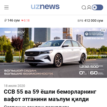
11 916 сум
28.92
13 749 сум
1 271 000 сум
32.19
МРОТ
146 сум
412 000 сум
-0.18
БРВ
18 июля 2020
ССВ 55 ва 59 ёшли беморларнинг
вафот этганини маълум қилди