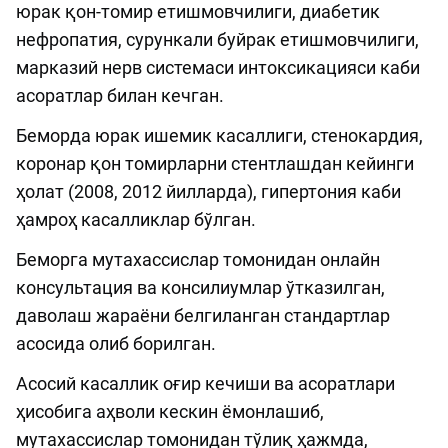
юрак қон-томир етишмовчилиги, диабетик
нефропатия, сурункали буйрак етишмовчилиги,
марказий нерв системаси интоксикацияси каби
асоратлар билан кечган.
Беморда юрак ишемик касаллиги, стенокардия,
коронар қон томирларни стентлашдан кейинги
ҳолат (2008, 2012 йилларда), гипертония каби
ҳамроҳ касалликлар бўлган.
Беморга мутахассислар томонидан онлайн
консультация ва консилиумлар ўтказилган,
даволаш жараёни белгиланган стандартлар
асосида олиб борилган.
Асосий касаллик оғир кечиши ва асоратлари
ҳисобига аҳволи кескин ёмонлашиб,
мутахассислар томонидан тўлиқ ҳажмда,