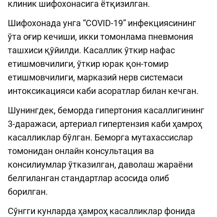
клиник шифохонасига ётқизилган.
Шифохонада унга “COVID-19” инфекциясининг
ўта оғир кечиши, икки томонлама пневмония
ташхиси қўйилди. Касаллик ўткир нафас
етишмовчилиги, ўткир юрак қон-томир
етишмовчилиги, марказий нерв системаси
интоксикацияси каби асоратлар билан кечган.
Шунингдек, беморда гипертония касаллигининг
3-даражаси, артериал гипертензия каби ҳамроҳ
касалликлар бўлган. Беморга мутахассислар
томонидан онлайн консультация ва
консилиумлар ўтказилган, даволаш жараёни
белгиланган стандартлар асосида олиб
борилган.
Сўнгги кунларда ҳамроҳ касалликлар фонида