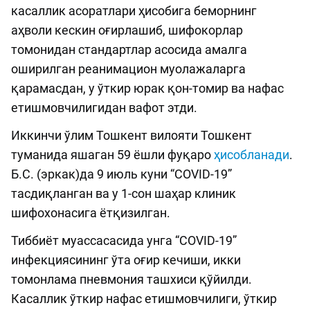
касаллик асоратлари ҳисобига беморнинг
аҳволи кескин оғирлашиб, шифокорлар
томонидан стандартлар асосида амалга
оширилган реанимацион муолажаларга
қарамасдан, у ўткир юрак қон-томир ва нафас
етишмовчилигидан вафот этди.
Иккинчи ўлим Тошкент вилояти Тошкент
туманида яшаган 59 ёшли фуқаро
ҳисобланади
.
Б.С. (эркак)да 9 июль куни “COVID-19”
тасдиқланган ва у 1-сон шаҳар клиник
шифохонасига ётқизилган.
Тиббиёт муассасасида унга “COVID-19”
инфекциясининг ўта оғир кечиши, икки
томонлама пневмония ташхиси қўйилди.
Касаллик ўткир нафас етишмовчилиги, ўткир