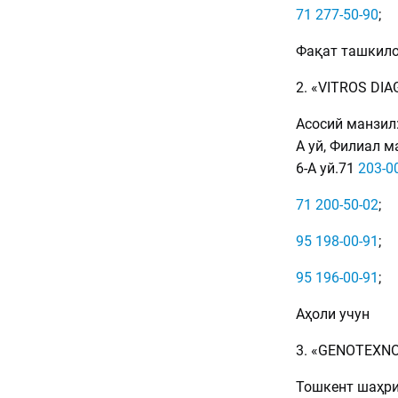
71 277-50-90
;
Фақат ташкило
2. «VITROS D
Асосий манзил:
А уй, Филиал м
6-А уй.71
203-0
71 200-50-02
;
95 198-00-91
;
95 196-00-91
;
Аҳоли учун
3. «GENOTEXN
Тошкент шаҳри,