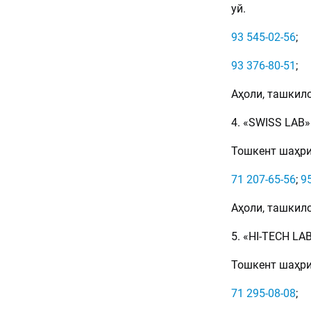
уй.
93 545-02-56
;
93 376-80-51
;
Аҳоли, ташкило
4. «SWISS LAB
Тошкент шаҳри,
71 207-65-56
;
9
Аҳоли, ташкило
5. «HI-TECH L
Тошкент шаҳри,
71 295-08-08
;