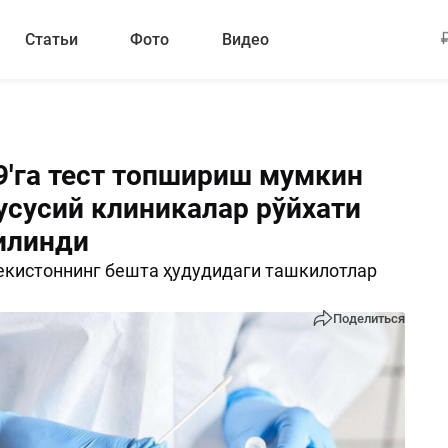
Статьи
Фото
Видео
9'га тест топшириш мумкин
усусий клиникалар рўйхати
илинди
екистоннинг бешта ҳудудидаги ташкилотлар
Поделиться