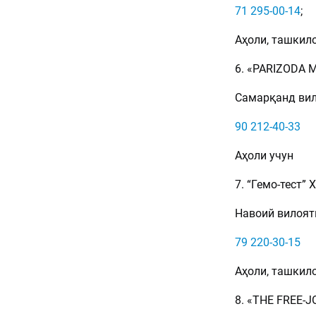
71 295-00-14
;
Аҳоли, ташкило
6. «РАRIZODA M
Самарқанд вило
90 212-40-33
Аҳоли учун
7. “Гемо-тест” Х
Навоий вилояти
79 220-30-15
Аҳоли, ташкило
8. «THE FREE