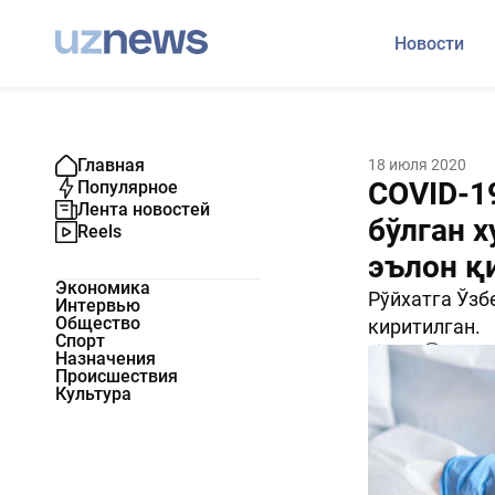
Новости
Главная
18 июля 2020
COVID-1
Популярное
Лента новостей
бўлган х
Reels
эълон қ
Экономика
Рўйхатга Ўзб
Интервью
Общество
киритилган.
Спорт
5622
0
Назначения
Происшествия
Культура