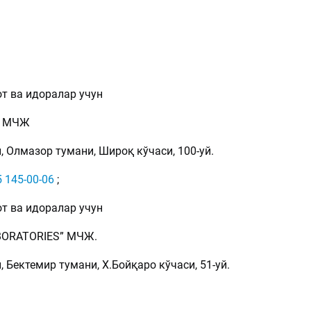
т ва идоралар учун
» МЧЖ
 Олмазор тумани, Широқ кўчаси, 100-уй.
5 145-00-06
;
т ва идоралар учун
ABORATORIES” МЧЖ.
 Бектемир тумани, Х.Бойқаро кўчаси, 51-уй.