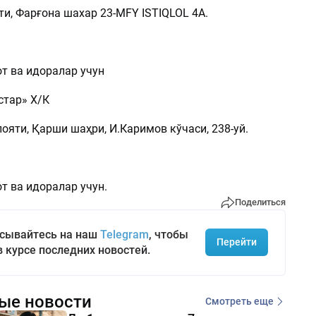
ти, Фарғона шахар 23-MFY ISTIQLOL 4A.
т ва идоралар учун
стар» Х/К
яти, Қарши шаҳри, И.Каримов кўчаси, 238-уй.
т ва идоралар учун.
Поделиться
сывайтесь на наш
Telegram
, чтобы
Перейти
в курсе последних новостей.
ые новости
Смотреть еще