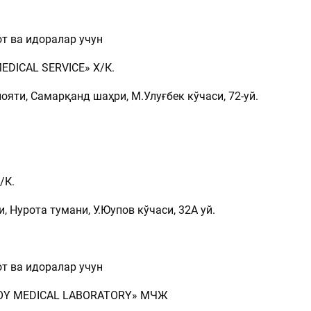
т ва идоралар учун
EDICAL SERVICE» Х/К.
яти, Самарқанд шаҳри, М.Улуғбек кўчаси, 72-уй.
/К.
, Нурота тумани, У.Юупов кўчаси, 32А уй.
т ва идоралар учун
-JOY MEDICAL LABORATORY» МЧЖ