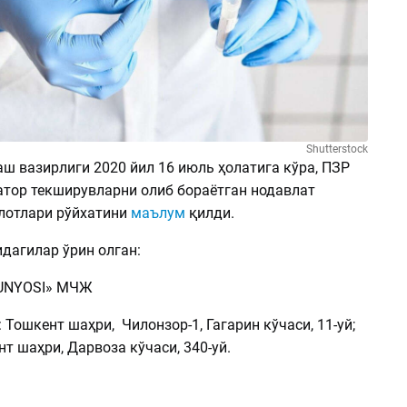
Shutterstock
ш вазирлиги 2020 йил 16 июль ҳолатига кўра, ПЗР
атор текширувларни олиб бораётган нодавлат
лотлари рўйхатини
маълум
қилди.
дагилар ўрин олган:
DUNYOSI» МЧЖ
 Тошкент шаҳри, Чилонзор-1, Гагарин кўчаси, 11-уй;
т шаҳри, Дарвоза кўчаси, 340-уй.