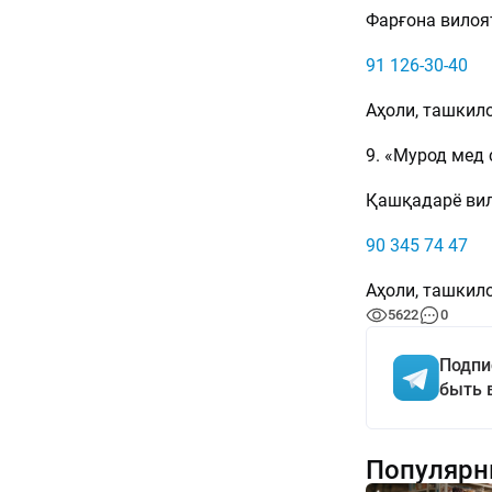
Фарғона вилоя
91 126-30-40
Аҳоли, ташкило
9. «Мурод мед 
Қашқадарё вило
90 345 74 47
Аҳоли, ташкило
5622
0
Подпи
быть 
Популярн