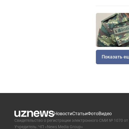
Показать е
Новости
Статьи
Фото
Видео
Свидетельство о регистрации электронного СМИ № 1070 от 
Учредитель: ЧП «News Media Group»