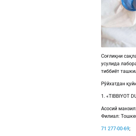
Соғлиқни сақла
усулида лабор
тиббиёт ташки
Рўйхатдан қуйи
1. «TIBBIYOT 
Асосий манзил:
Филиал: Тошкен
71 277-00-69
;