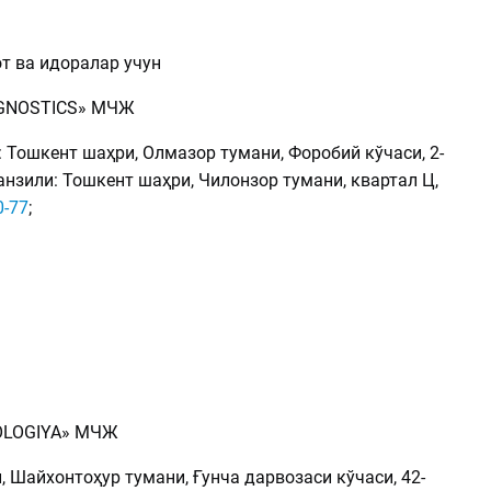
т ва идоралар учун
IAGNOSTICS» МЧЖ
 Тошкент шаҳри, Олмазор тумани, Форобий кўчаси, 2-
анзили: Тошкент шаҳри, Чилонзор тумани, квартал Ц,
0-77
;
OLOGIYA» МЧЖ
 Шайхонтоҳур тумани, Ғунча дарвозаси кўчаси, 42-