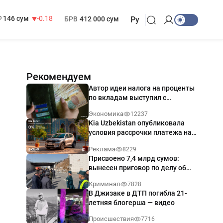
13 749 сум
32.19
МРОТ
1 271 000 сум
146 сум
-0.18
БРВ
412 000 сум
Ру
Рекомендуем
Автор идеи налога на проценты
по вкладам выступил с
разъяснением
Экономика
12237
Kia Uzbekistan опубликовала
условия рассрочки платежа на
Kia Sonet со ставкой от 0%
Реклама
8229
годовых
Присвоено 7,4 млрд сумов:
вынесен приговор по делу об
обрушении путепровода в
Криминал
7828
Ташкенте
В Джизаке в ДТП погибла 21-
летняя блогерша — видео
Происшествия
7716